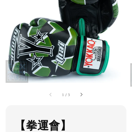
1
/
3
【拳運會】