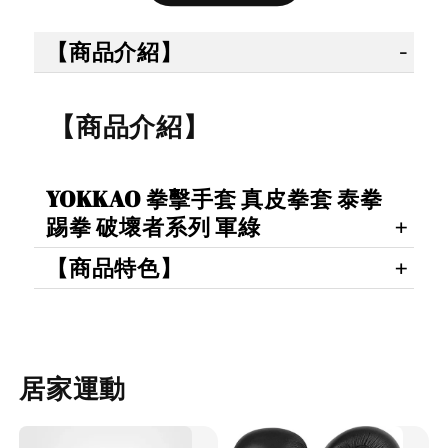
售完
售完
【商品介紹】
【拳運
【拳運會】
【拳運會】
Fairte
【商品介紹】
Fairtex 拳擊
拳擊手套 除
綁帶 拳
綁帶 拳擊手
臭劑 拳運會
綁帶 彈
綁帶 彈性手
格鬥專用 擊
YOKKAO 拳擊手套 真皮拳套 泰拳
綁帶 獨
綁帶 熱情火
退汗味 台灣
殊色系 
踢拳 破壞者系列 軍綠
紅款
製造 酵素分
綠
【商品特色】
解
NT$ 450
NT$ 500
-
+
NT$ 300
NT$ 450
居家運動
NT$ 350
NT$ 500
加入購物車