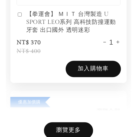
【拳運會】 ＭＩＴ 台灣製造 U
SPORT LEO系列 高科技防撞運動
牙套 出口國外 透明迷彩
-
+
NT$ 370
NT$ 400
加入購物車
優惠加價購
瀏覽全部
瀏覽更多