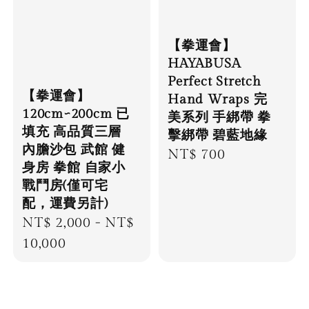
【拳運會】
HAYABUSA
Perfect Stretch
【拳運會】
Hand Wraps 完
120cm~200cm 已
美系列 手綁帶 拳
填充 高品質三層
擊綁帶 碧藍地緣
內膽沙包 武館 健
Regular
NT$ 700
身房 拳館 自家小
price
戰鬥房(僅可宅
配，運費另計)
Regular
NT$ 2,000
-
NT$
price
10,000