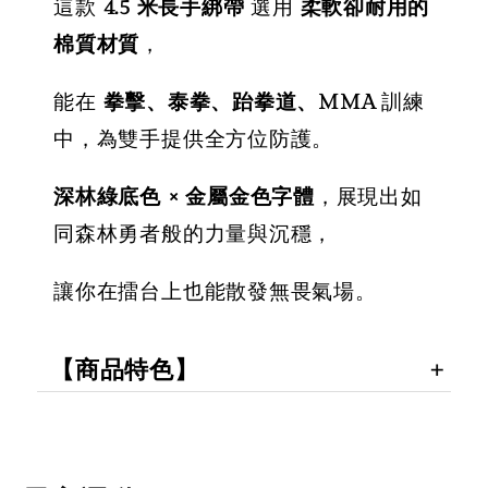
這款
4.5 米長手綁帶
選用
柔軟卻耐用的
NT$ 350
NT$ 500
棉質材質
，
加入購物車
能在
拳擊、泰拳、跆拳道、MMA
訓練
中，為雙手提供全方位防護。
深林綠底色 × 金屬金色字體
，展現出如
同森林勇者般的力量與沉穩，
讓你在擂台上也能散發無畏氣場。
【商品特色】