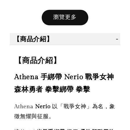
瀏覽更多
售完
售完
【商品介紹】
【拳運
【拳運會】
【拳運會】
Fairte
【商品介紹】
Fairtex 拳擊
拳擊手套 除
綁帶 拳
綁帶 拳擊手
臭劑 拳運會
綁帶 彈
Athena 手綁帶 Nerio 戰爭女神
綁帶 彈性手
格鬥專用 擊
綁帶 獨
綁帶 熱情火
退汗味 台灣
殊色系 
森林勇者 拳擊綁帶 拳擊
紅款
製造 酵素分
綠
解
Athena
Nerio
以「戰爭女神」為名，象
NT$ 450
徵無懼與征服。
NT$ 500
-
+
NT$ 300
NT$ 450