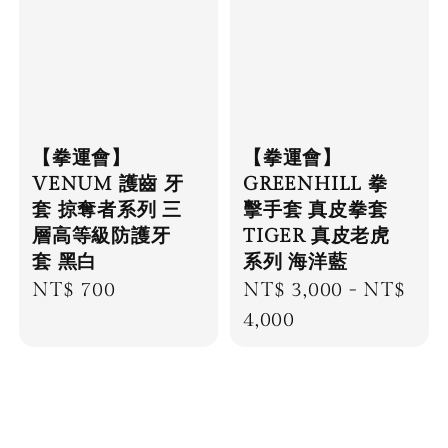
【拳運會】
【拳運會】
VENUM 護齒 牙
GREENHILL 拳
套 掠奪者系列 三
擊手套 真皮拳套
層高等級防護牙
TIGER 真皮老虎
套 黑白
系列 海洋藍
Regular
NT$ 700
Regular
NT$ 3,000
-
NT$
price
price
4,000