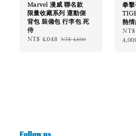
Marvel 漫威 聯名款
拳擊
限量收藏系列 運動側
TI
背包 裝備包 行李包 死
熱情
侍
Regu
NT$ 
Sale
NT$ 4,048
Regular
pric
4,00
NT$ 4,600
price
price
Follow us