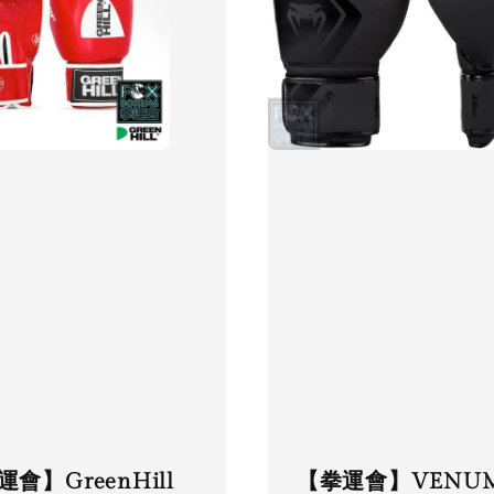
會】GreenHill
【拳運會】VENU