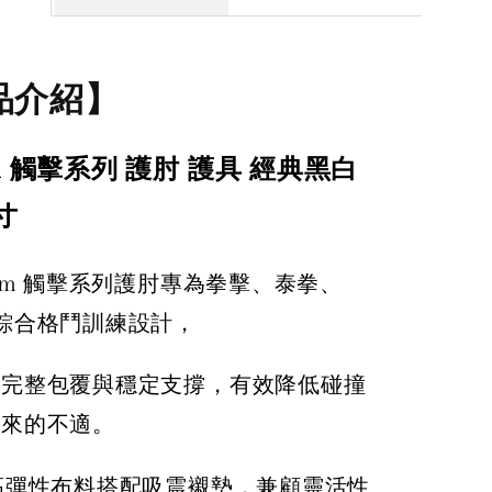
品介紹】
m 觸擊系列 護肘 護具 經典黑白
寸
enum 觸擊系列護肘專為拳擊、泰拳、
綜合格鬥訓練設計，
部完整包覆與穩定支撐，有效降低碰撞
帶來的不適。
採用高彈性布料搭配吸震襯墊，兼顧靈活性