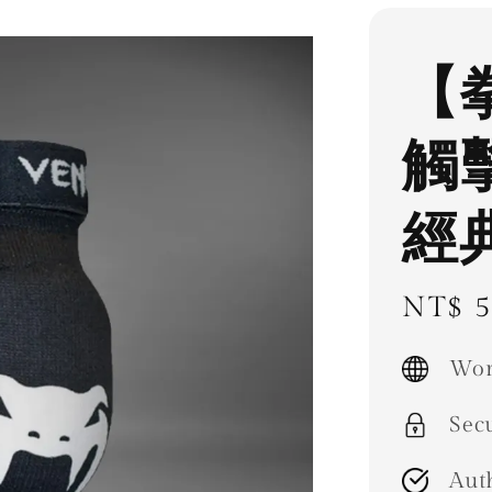
【
觸
經
Regul
NT$ 5
price
Wor
Sec
Aut