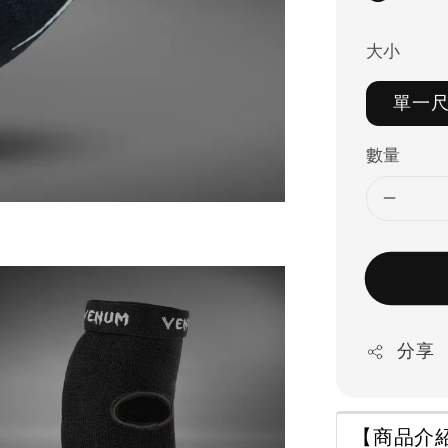
大小
單一
數量
分享
【商品介