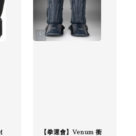
【拳運會】Venum 衝
M