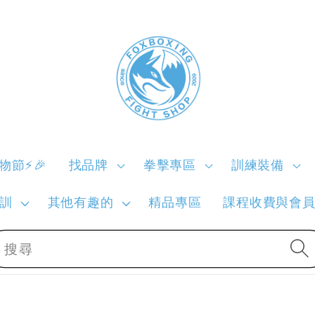
購物節⚡🎉
找品牌
拳擊專區
訓練裝備
訓
其他有趣的
精品專區
課程收費與會
搜尋