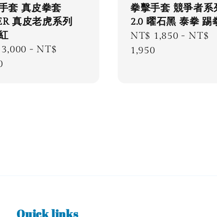
手套 真皮拳套
拳擊手套 競爭者系
GER 真皮老虎系列
2.0 曜石黑 泰拳 踢
紅
Regular
NT$ 1,850
-
NT$
lar
3,000
-
NT$
price
1,950
e
0
Quick links