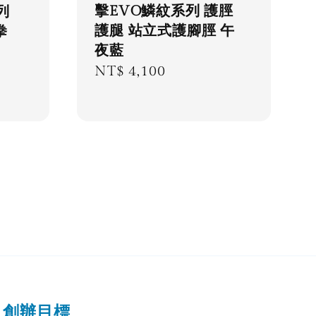
擊EVO鱗紋系列 護脛
列
護腿 站立式護腳脛 午
拳
夜藍
Regular
NT$ 4,100
price
創辦目標