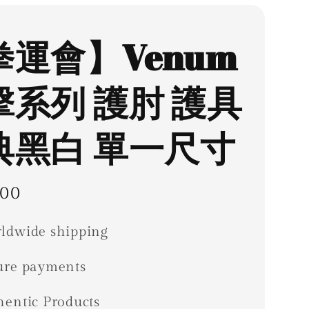
拳運會】Venum
擊系列 護肘 護具
典黑白 單一尺寸
ar
00
ldwide shipping
ure payments
hentic Products