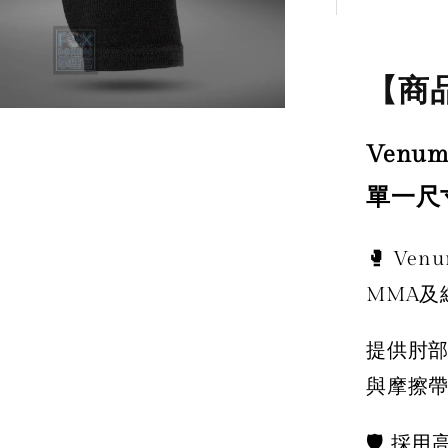
【商
Venu
單一尺
🥊 V
MMA及
提供肘
與摩擦
🛡️ 