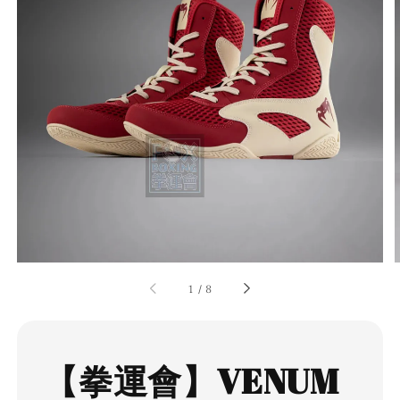
1
/
8
【拳運會】VENUM