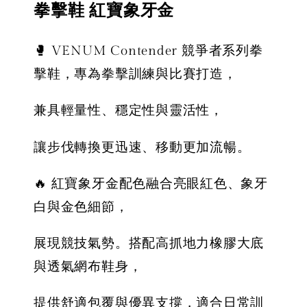
拳擊鞋 紅寶象牙金
🥊 VENUM Contender 競爭者系列拳
擊鞋，專為拳擊訓練與比賽打造，
兼具輕量性、穩定性與靈活性，
讓步伐轉換更迅速、移動更加流暢。
🔥 紅寶象牙金配色融合亮眼紅色、象牙
白與金色細節，
展現競技氣勢。搭配高抓地力橡膠大底
與透氣網布鞋身，
提供舒適包覆與優異支撐，適合日常訓