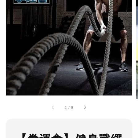
1
/
9