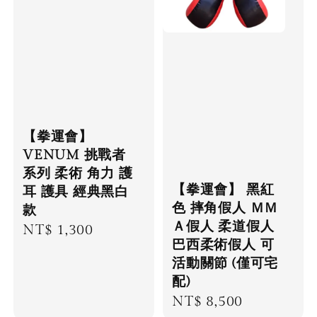
【拳運會】
VENUM 挑戰者
系列 柔術 角力 護
【拳運會】 黑紅
耳 護具 經典黑白
色 摔角假人 ＭＭ
款
Ａ假人 柔道假人
Regular
NT$ 1,300
巴西柔術假人 可
price
活動關節 (僅可宅
配)
Regular
NT$ 8,500