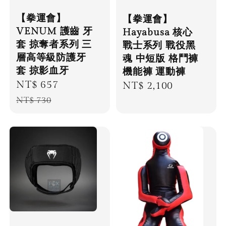
【拳運會】
【拳運會】
VENUM 護齒 牙
Hayabusa 核心
套 掠奪者系列 三
戰士系列 戰役黑
層高等級防護牙
魂 中短版 格鬥褲
套 掠影血牙
機能褲 運動褲
Sale
NT$ 657
Regular
Regular
NT$ 2,100
price
price
price
NT$ 730