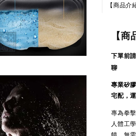
【商品介
【商
下單前請
聊
專業矽膠
宅配，運
專為拳
人體工
饋。無