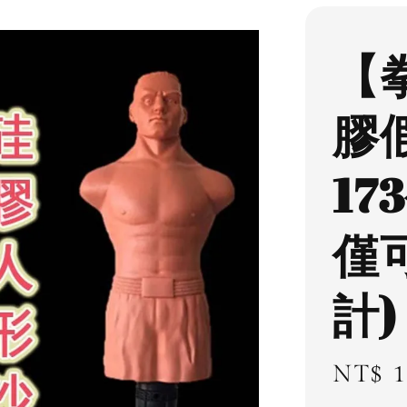
【
膠
17
僅
計)
Regul
NT$ 1