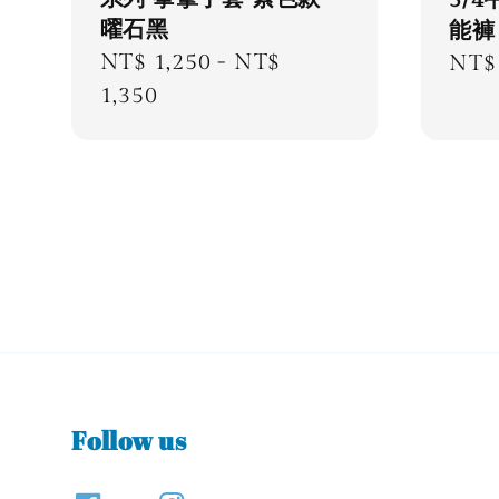
3/
曜石黑
能褲
Regular
NT$ 1,250
-
NT$
Regu
NT$ 
price
1,350
pric
Follow us