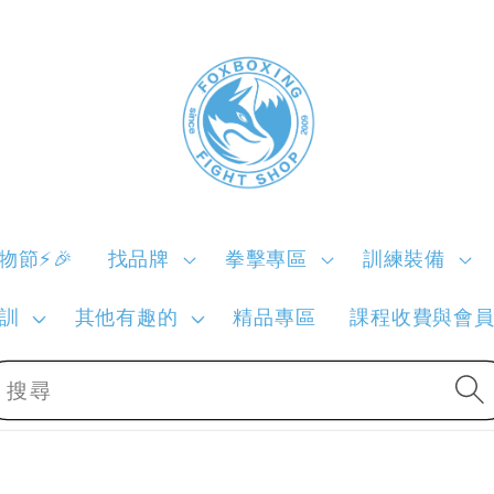
購物節⚡🎉
找品牌
拳擊專區
訓練裝備
訓
其他有趣的
精品專區
課程收費與會
搜尋