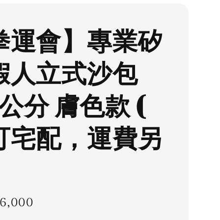
拳運會】專業矽
假人立式沙包
3公分 膚色款 (
可宅配，運費另
ar
6,000