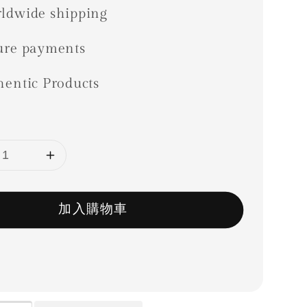
ldwide shipping
ure payments
hentic Products
加入購物車