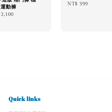
4中短版 格鬥褲 機
Regular
NT$ 399
 運動褲
price
lar
2,100
e
Quick links