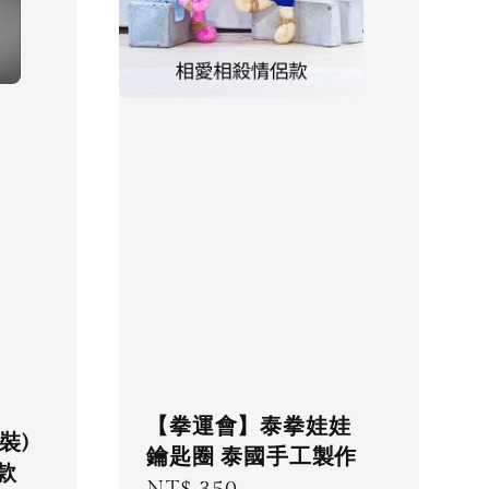
【拳運會】泰拳娃娃
入裝)
鑰匙圈 泰國手工製作
黑款
Regular
NT$ 350