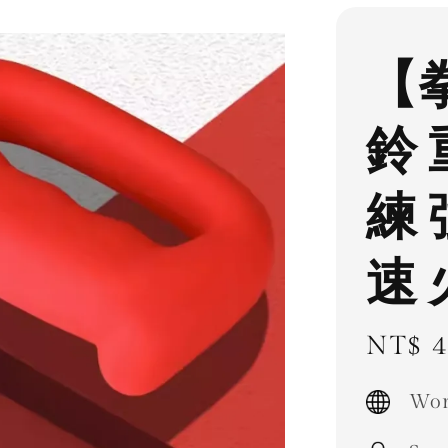
【
鈴
練
速
Regul
NT$ 4
price
Wor