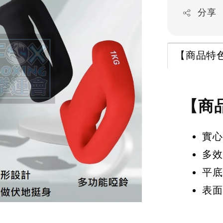
分享
【商品特
【商
實心
多效
平底
表面