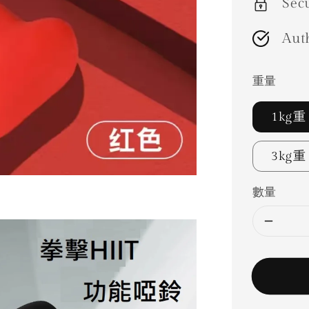
Sec
Aut
重量
1kg重
3kg重
數量