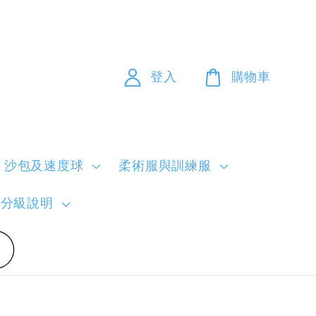
登入
購物車
沙包及速度球
柔術服與訓練服
員分級說明