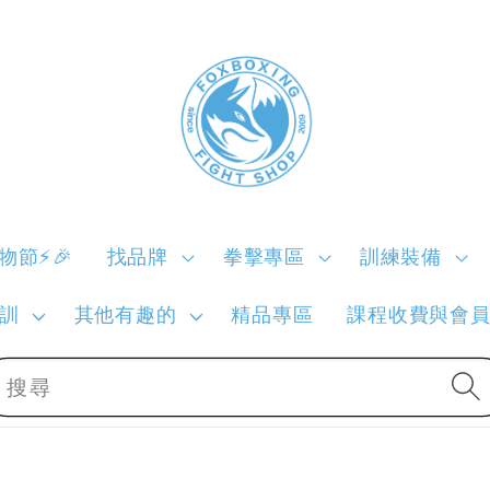
購物節⚡🎉
找品牌
拳擊專區
訓練裝備
訓
其他有趣的
精品專區
課程收費與會
搜尋