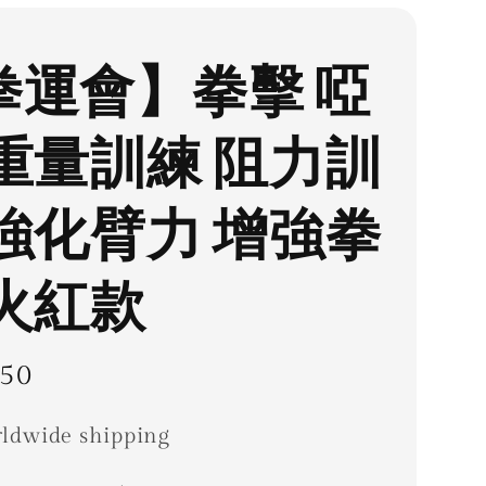
拳運會】拳擊 啞
 重量訓練 阻力訓
 強化臂力 增強拳
 火紅款
ar
50
ldwide shipping