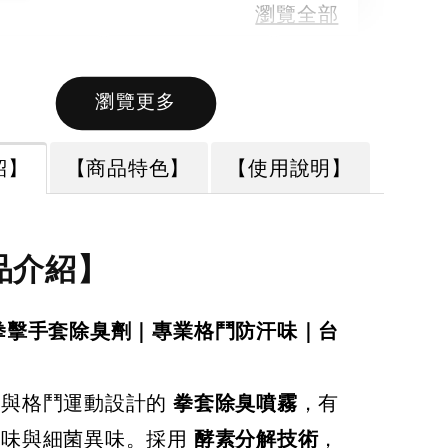
瀏覽全部
瀏覽更多
售完
售完
紹】
【商品特色】
【使用說明】
【拳運會】
【拳運會】
拳運會】拳
Fairtex 拳擊綁
Fairtex 拳擊綁
品介紹】
手套 除臭劑
帶 拳擊手綁帶
帶 拳擊手綁帶
運會 格鬥專
彈性手綁帶 獨
彈性手綁帶 熱
擊退汗味 台
家特殊色系 橄
拳擊手套除臭劑｜專業格鬥防汗味｜台
情火紅款
製造 酵素分
欖綠
擊與格鬥運動設計的
拳套除臭噴霧
，有
-
+
汗味與細菌異味。採用
酵素分解技術
，
00