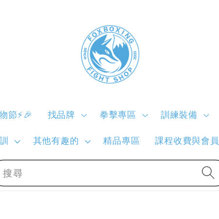
購物節⚡🎉
找品牌
拳擊專區
訓練裝備
訓
其他有趣的
精品專區
課程收費與會
搜尋