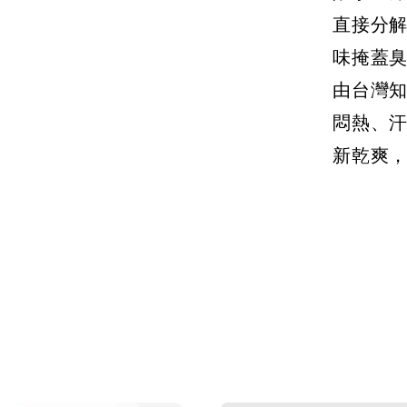
NT$ 3
直接分
味掩蓋
由台灣
悶熱、
新乾爽