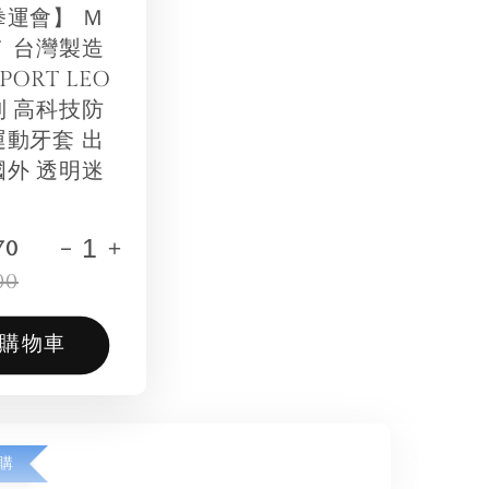
拳運會】 Ｍ
Ｔ 台灣製造
SPORT LEO
列 高科技防
運動牙套 出
國外 透明迷
-
+
70
00
購物車
購