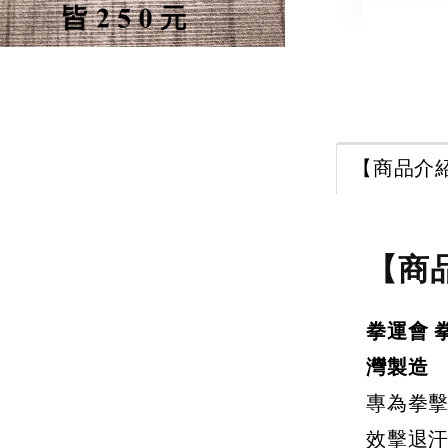
【商品介
【
【商
擊
拳
用 
拳運會 
灣
灣製造
解
專為拳
效擊退
NT$ 3