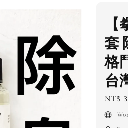
【
套
格
台
Regul
NT$ 3
price
Wor