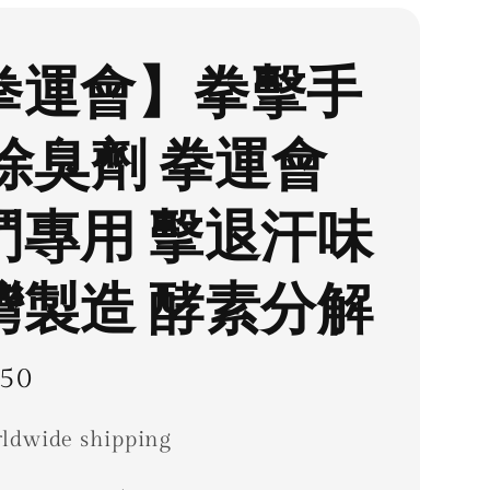
拳運會】拳擊手
 除臭劑 拳運會
鬥專用 擊退汗味
灣製造 酵素分解
ar
50
ldwide shipping