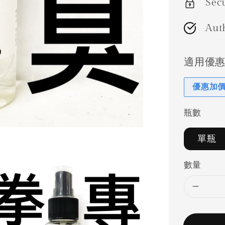
Sec
Aut
適用優
優惠加
瓶數
單瓶
數量