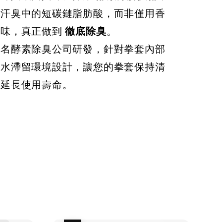
NT$ 450
NT$ 450
50
解汗臭中的短碳鏈脂肪酸，而非僅用香
NT$ 500
NT$ 500
臭味，真正做到
徹底除臭
。
加入購物車
知名酵素除臭公司研發，針對拳套內部
汗水滯留環境設計，讓您的拳套保持清
，延長使用壽命。