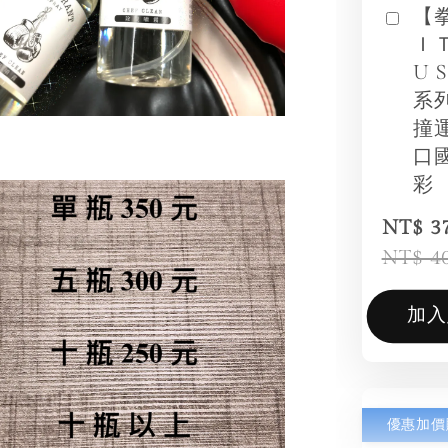
【
Ｉ
U 
系
撞
口
彩
NT$ 3
NT$ 4
加入
優惠加價