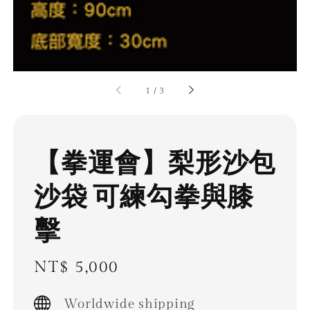
1
/
3
【拳運會】梨形沙包
沙袋 可練勾拳與膝
擊
Regular
NT$ 5,000
price
Worldwide shipping