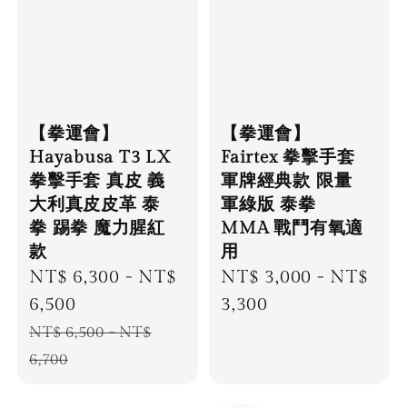
【拳運會】
【拳運會】
Hayabusa T3 LX
Fairtex 拳擊手套
拳擊手套 真皮 義
軍牌經典款 限量
大利真皮皮革 泰
軍綠版 泰拳
拳 踢拳 魔力腥紅
MMA 戰鬥有氧適
款
用
Sale
NT$ 6,300
-
NT$
Regular
NT$ 3,000
-
NT$
price
6,500
price
3,300
Regular
NT$ 6,500
-
NT$
price
6,700