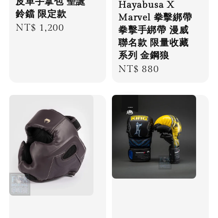
皮革手拿包 聖誕
Hayabusa X
鈴鐺 限定款
Marvel 拳擊綁帶
Regular
NT$ 1,200
拳擊手綁帶 漫威
price
聯名款 限量收藏
系列 金鋼狼
Regular
NT$ 880
price
優惠