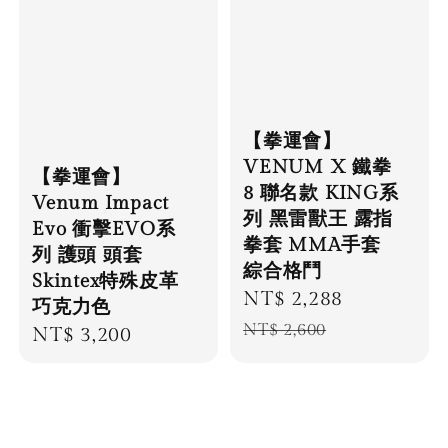
【拳運會】
VENUM X 鐵拳
【拳運會】
8 聯名款 KING系
Venum Impact
列 黑雷獸王 露指
Evo 衝擊EVO系
拳套 MMA手套
列 護頭 頭套
綜合格鬥
Skintex特殊皮革
Sale
NT$ 2,288
Regular
巧克力色
price
price
NT$ 2,600
Regular
NT$ 3,200
price