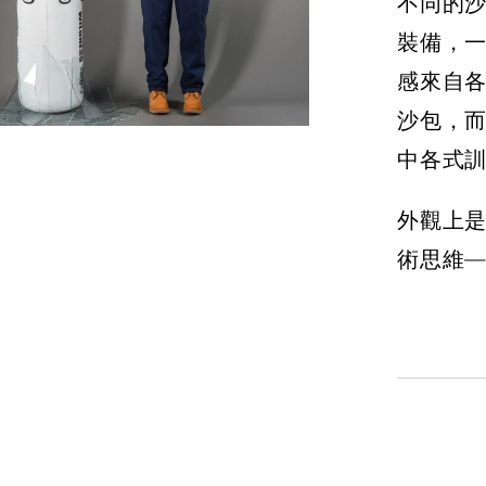
不同的
裝備，
感來自
沙包，
中各式
外觀上
術思維