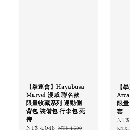
【拳運會】Hayabusa
【拳
Marvel 漫威 聯名款
Arc
限量收藏系列 運動側
限量
背包 裝備包 行李包 死
套
侍
Sale
NT$ 
Sale
NT$ 4,048
Regular
pric
NT$ 4,600
NT$ 