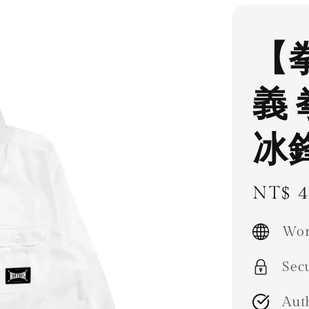
【
義
冰
Regul
NT$ 4
price
Wor
Sec
Aut