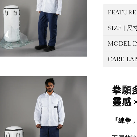
FEATUR
SIZE |
MODEL 
CARE LA
拳願
靈感 
『練拳