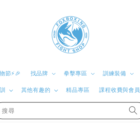
購物節⚡🎉
找品牌
拳擊專區
訓練裝備
訓
其他有趣的
精品專區
課程收費與會
搜尋