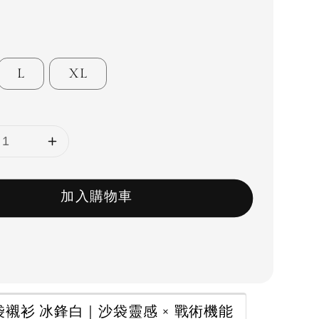
L
XL
加入購物車
襯衫 冰鋒白｜沙袋靈感 × 戰術機能