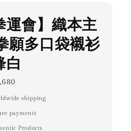
拳運會】織本主
 拳願多口袋襯衫
鋒白
ar
,680
ldwide shipping
ure payments
hentic Products