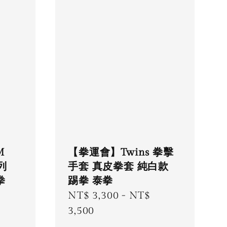
M
【拳運會】Twins 拳擊
列
手套 真皮拳套 純白款
拳
踢拳 泰拳
Regular
NT$ 3,300
-
NT$
price
3,500