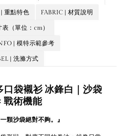
E | 重點特色
FABRIC | 材質說明
 尺寸表（單位：cm）
INFO | 模特示範參考
BEL | 洗滌方式
多口袋襯衫 冰鋒白｜沙袋
× 戰術機能
，一顆沙袋絕對不夠。』