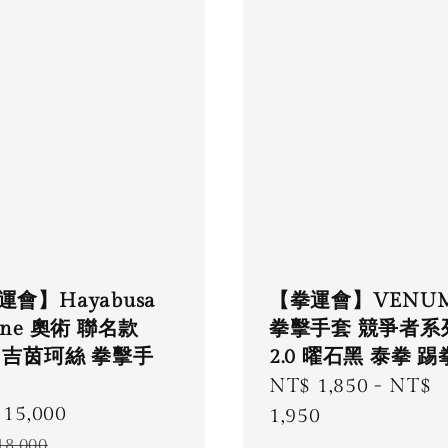
【拳運會】VENU
運會】Hayabusa
拳擊手套 競爭者系
ane 奧術 聯名款
2.0 曜石黑 泰拳 踢
 吉茵珂絲 拳擊手
Regular
NT$ 1,850
-
NT$
15,000
Regular
price
1,950
e
price
18,000