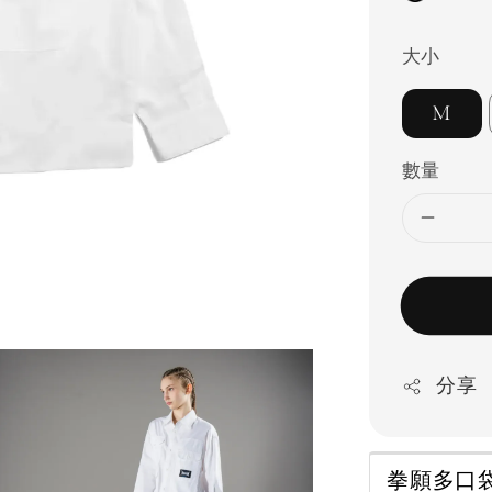
大小
M
數量
分享
拳願多口袋