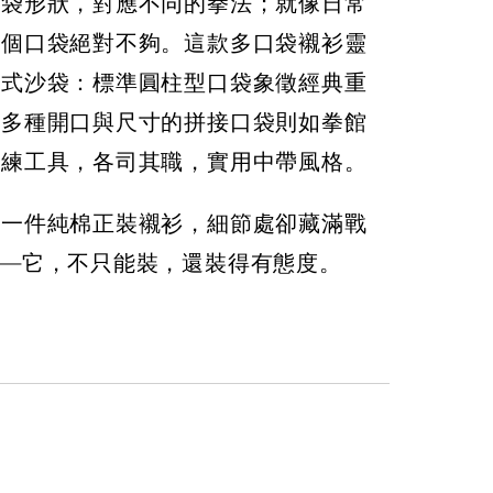
沙袋形狀，對應不同的拳法；就像日常
一個口袋絕對不夠。這款多口袋襯衫靈
各式沙袋：標準圓柱型口袋象徵經典重
而多種開口與尺寸的拼接口袋則如拳館
訓練工具，各司其職，實用中帶風格。
是一件純棉正裝襯衫，細節處卻藏滿戰
——它，不只能裝，還裝得有態度。