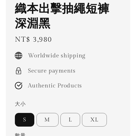
織本出擊抽繩短褲
深淵黑
Regular
NT$ 3,980
price
Worldwide shipping
Secure payments
Authentic Products
大小
S
M
L
XL
數量