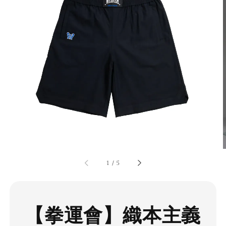
1
/
5
【拳運會】織本主義