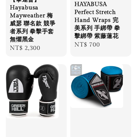
HAYABUSA
Hayabusa
Perfect Stretch
Mayweather 梅
Hand Wraps 完
威瑟 聯名款 競爭
美系列 手綁帶 拳
者系列 拳擊手套
擊綁帶 紫藤蓮花
無懼黑金
Regular
NT$ 700
Regular
NT$ 2,300
price
price