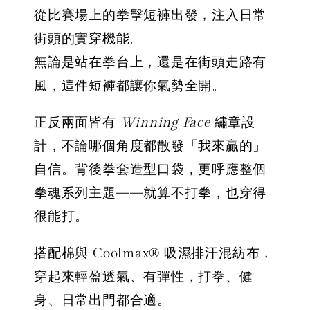
從比賽場上的拳擊短褲出發，注入日常
街頭的實穿機能。
無論是站在拳台上，還是在街頭走路有
風，這件短褲都讓你氣勢全開。
正反兩面皆有
Winning Face
繡章設
計，不論哪個角度都散發「我來贏的」
自信。背後拳套造型口袋，更呼應整個
拳魂系列主題——就算不打拳，也穿得
很能打。
搭配棉與 Coolmax® 吸濕排汗混紡布，
穿起來輕盈透氣、有彈性，打拳、健
身、日常出門都合適。