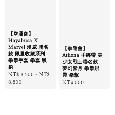
【拳運會】
Hayabusa X
Marvel 漫威 聯名
【拳運會】
款 限量收藏系列
Athena 手綁帶 美
拳擊手套 拳套 黑
少女戰士聯名款
豹
夢幻紫月 拳擊綁
Regular
NT$ 8,500
-
NT$
帶 拳擊
price
8,800
Regular
NT$ 600
price