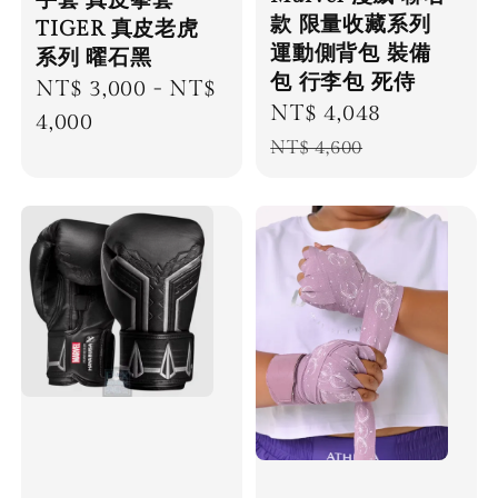
手套 真皮拳套
款 限量收藏系列
TIGER 真皮老虎
運動側背包 裝備
系列 曜石黑
包 行李包 死侍
Regular
NT$ 3,000
-
NT$
Sale
NT$ 4,048
Regular
price
4,000
price
price
NT$ 4,600