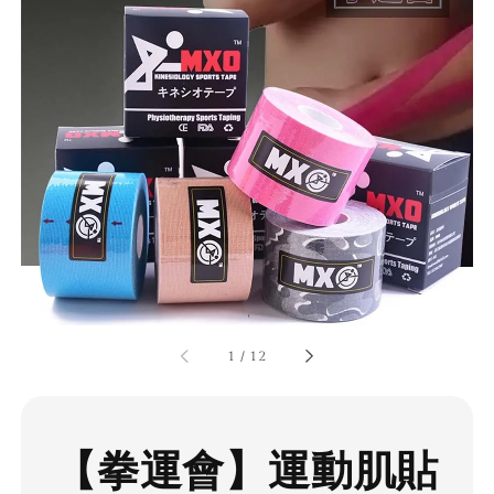
1
/
12
【拳運會】運動肌貼