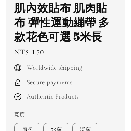
肌內效貼布 肌肉貼
布 彈性運動繃帶 多
款花色可選 5米長
Regular
NT$ 150
price
Worldwide shipping
Secure payments
Authentic Products
寬度
膚色
水藍
深藍