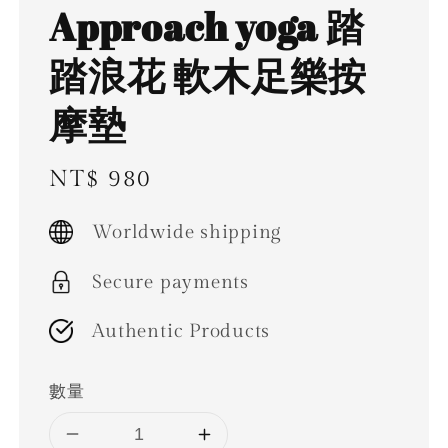
Approach yoga 踏
踏浪花 軟木足樂按
摩墊
Regular
NT$ 980
price
Worldwide shipping
Secure payments
Authentic Products
數量