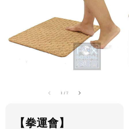
1
/
7
【拳運會】