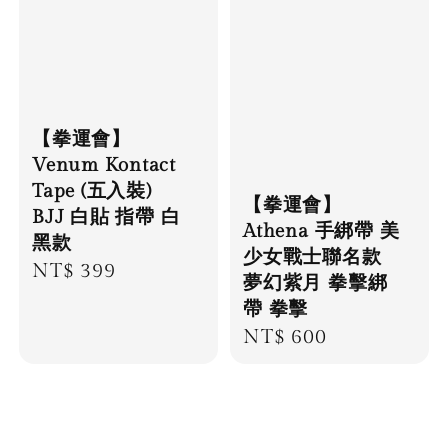
【拳運會】
Venum Kontact
Tape (五入裝)
【拳運會】
BJJ 白貼 指帶 白
Athena 手綁帶 美
黑款
少女戰士聯名款
Regular
NT$ 399
夢幻紫月 拳擊綁
price
帶 拳擊
Regular
NT$ 600
price