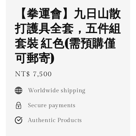
【拳運會】九日山散
打護具全套，五件組
套裝 紅色(需預購僅
可郵寄)
Regular
NT$ 7,500
price
Worldwide shipping
Secure payments
Authentic Products