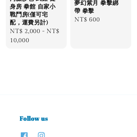
夢幻紫月 拳擊綁
身房 拳館 自家小
帶 拳擊
戰鬥房(僅可宅
Regular
NT$ 600
配，運費另計)
price
Regular
NT$ 2,000
-
NT$
price
10,000
Follow us