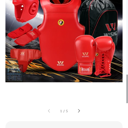
1
/
5