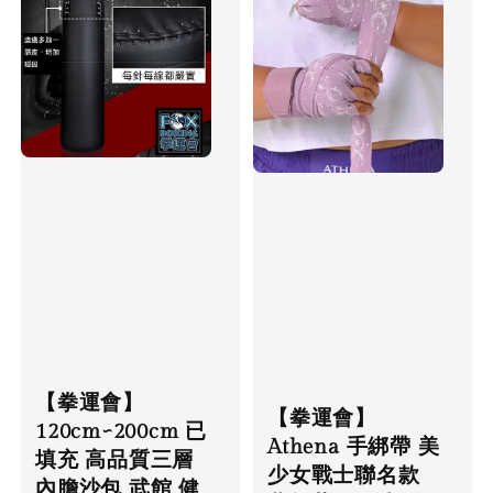
【拳運會】
【拳運會】
120cm~200cm 已
Athena 手綁帶 美
填充 高品質三層
少女戰士聯名款
內膽沙包 武館 健