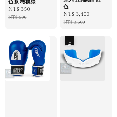
系列 IBA認證 紅
色系 橄欖綠
色
Sale
NT$ 350
Regular
Sale
NT$ 3,400
Regular
price
price
NT$ 500
price
price
NT$ 3,600
優惠