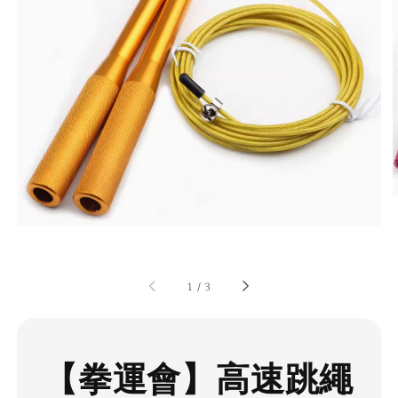
1
/
3
【拳運會】高速跳繩