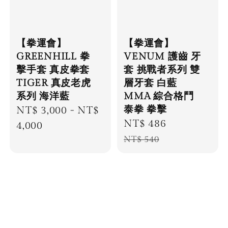
【拳運會】
【拳運會】
GREENHILL 拳
VENUM 護齒 牙
擊手套 真皮拳套
套 挑戰者系列 雙
TIGER 真皮老虎
層牙套 白藍
系列 海洋藍
MMA 綜合格鬥
泰拳 拳擊
Regular
NT$ 3,000
-
NT$
Sale
NT$ 486
Regular
price
4,000
price
price
NT$ 540