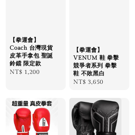
【拳運會】
Coach 台灣現貨
【拳運會】
皮革手拿包 聖誕
VENUM 鞋 拳擊
鈴鐺 限定款
競爭者系列 拳擊
Regular
NT$ 1,200
鞋 不敗黑白
price
Regular
NT$ 3,650
price