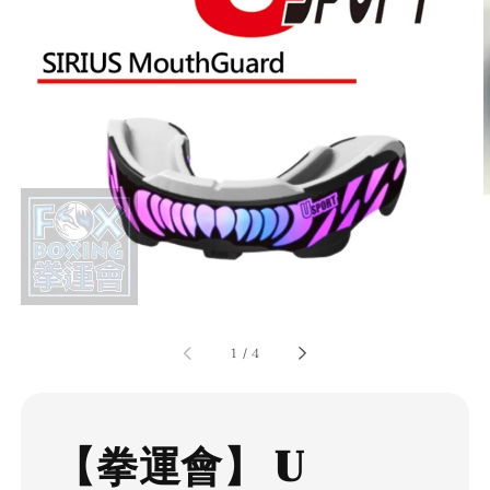
1
/
4
【拳運會】 U