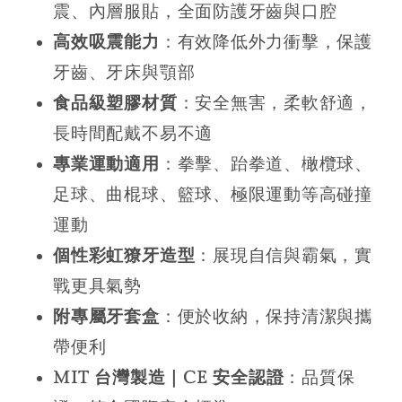
震、內層服貼，全面防護牙齒與口腔
高效吸震能力
：有效降低外力衝擊，保護
牙齒、牙床與顎部
食品級塑膠材質
：安全無害，柔軟舒適，
長時間配戴不易不適
專業運動適用
：拳擊、跆拳道、橄欖球、
足球、曲棍球、籃球、極限運動等高碰撞
運動
個性彩虹獠牙造型
：展現自信與霸氣，實
戰更具氣勢
附專屬牙套盒
：便於收納，保持清潔與攜
帶便利
MIT 台灣製造｜CE 安全認證
：品質保