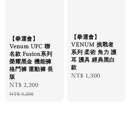
【拳運會】
【拳運會】
VENUM 挑戰者
Venum UFC 聯
系列 柔術 角力 護
名款 Fusion系列
耳 護具 經典黑白
榮耀黑金 機能褲
款
格鬥褲 運動褲 長
Regular
NT$ 1,300
版
price
Sale
NT$ 2,200
Regular
price
price
NT$ 3,200