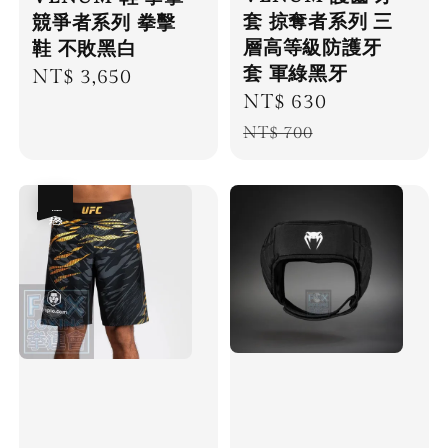
套 掠奪者系列 三
競爭者系列 拳擊
層高等級防護牙
鞋 不敗黑白
套 軍綠黑牙
Regular
NT$ 3,650
Sale
NT$ 630
Regular
price
price
price
NT$ 700
優惠