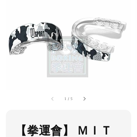
1
/
5
【拳運會】 ＭＩＴ