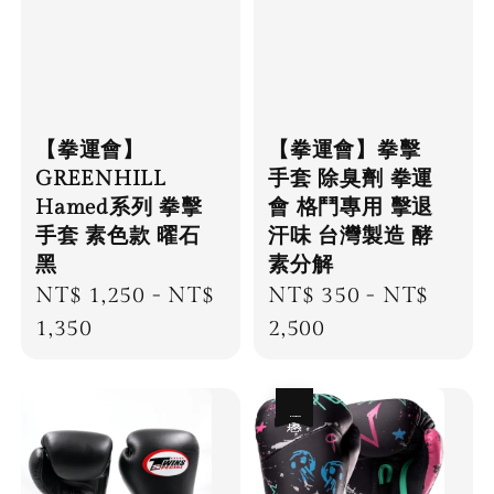
【拳運會】
【拳運會】拳擊
GREENHILL
手套 除臭劑 拳運
Hamed系列 拳擊
會 格鬥專用 擊退
手套 素色款 曜石
汗味 台灣製造 酵
黑
素分解
Regular
NT$ 1,250
-
NT$
Regular
NT$ 350
-
NT$
price
1,350
price
2,500
優惠