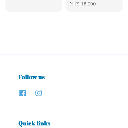
price
price
NT$ 18,000
Follow us
Quick links