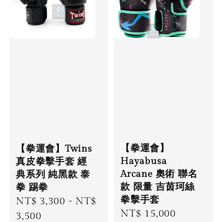
【拳運會】
【拳運會】Twins
Hayabusa
真皮拳擊手套 經
Arcane 奧術 聯名
典系列 純黑款 泰
款 限量 吉茵珂絲
拳 踢拳
拳擊手套
Regular
NT$ 3,300
-
NT$
Sale
NT$ 15,000
Regular
price
3,500