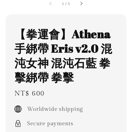
1
/
5
【拳運會】Athena
手綁帶 Eris v2.0 混
沌女神 混沌石藍 拳
擊綁帶 拳擊
Regular
NT$ 600
price
Worldwide shipping
Secure payments