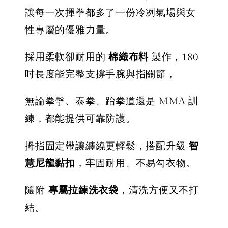
NT$ 450
NT$ 350
讓每一次揮拳都多了一份冷冽氣場與女
NT$ 500
性專屬的優雅力量。
加入購物車
採用柔軟卻耐用的
棉織布料
製作，180
吋長度能完整支撐手腕與指關節，
無論拳擊、泰拳、跆拳道還是 MMA 訓
練，都能提供可靠防護。
拇指固定帶讓纏繞更輕鬆，搭配升級
智
慧尼龍黏扣
，牢固耐用、不易勾衣物。
隨附
專屬拉鍊洗衣袋
，清洗方便又不打
結。