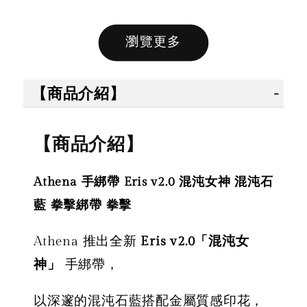
瀏覽更多
售完
售完
【商品介紹】
【拳運
【拳運會】
【拳運會】
Fairte
【商品介紹】
Fairtex 拳擊
拳擊手套 除
綁帶 拳
綁帶 拳擊手
臭劑 拳運會
綁帶 彈
Athena 手綁帶 Eris v2.0 混沌女神 混沌石
綁帶 彈性手
格鬥專用 擊
綁帶 獨
綁帶 熱情火
退汗味 台灣
藍 拳擊綁帶 拳擊
殊色系 
紅款
製造 酵素分
綠
解
Athena 推出全新
Eris v2.0「混沌女
神」
手綁帶，
NT$ 450
NT$ 500
-
+
以深邃的混沌石藍搭配金屬質感印花，
NT$ 300