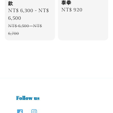
泰拳
款
Regular
NT$ 920
Sale
NT$ 6,300
-
NT$
price
price
6,500
Regular
NT$ 6,500
-
NT$
price
6,700
Follow us