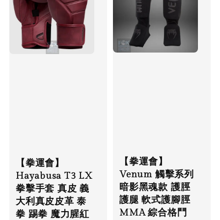
【拳運會】
【拳運會】
Venum 觸擊系列
Hayabusa T3 LX
暗影黑魂款 護脛
拳擊手套 真皮 義
護腿 軟式護腳脛
大利真皮皮革 泰
MMA 綜合格鬥
拳 踢拳 魔力腥紅