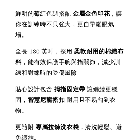
NT$ 450
NT$ 350
NT$ 500
鮮明的莓紅色調搭配
金屬金色印花
，讓
你在訓練時不只強大，更自帶耀眼氣
加入購物車
場。
全長 180 英吋，採用
柔軟耐用的棉織布
料
，能有效保護手腕與指關節，減少訓
練和對練時的受傷風險。
貼心設計包含
拇指固定帶
讓纏繞更穩
固，
智慧尼龍搭扣
耐用且不易勾到衣
物。
更隨附
專屬拉鍊洗衣袋
，清洗輕鬆、避
免纏結。