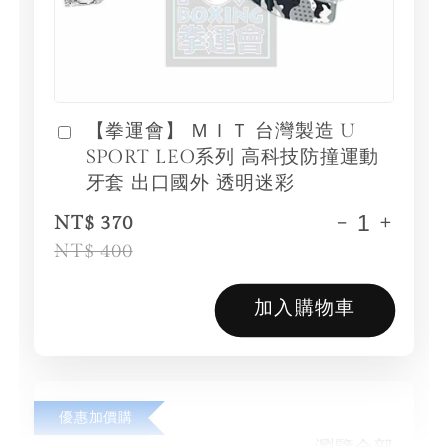
【拳運會】 ＭＩＴ 台灣製造 U
SPORT LEO系列 高科技防撞運動
牙套 出口國外 透明迷彩
-
+
NT$ 370
NT$ 400
加入購物車
優惠加價購