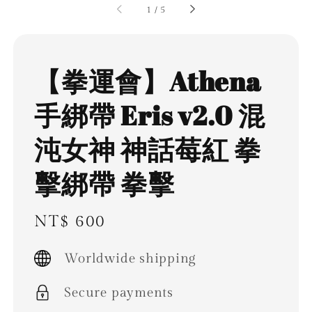
1
/
5
【拳運會】Athena
手綁帶 Eris v2.0 混
沌女神 神話莓紅 拳
擊綁帶 拳擊
Regular
NT$ 600
price
Worldwide shipping
Secure payments