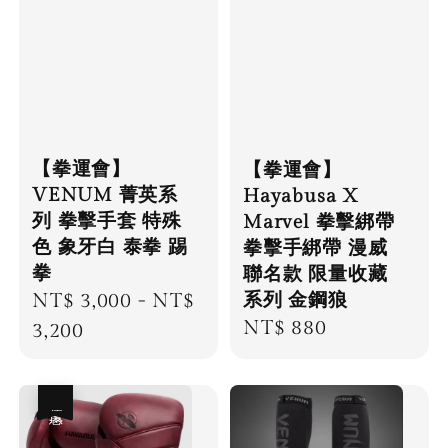
【拳運會】
【拳運會】
VENUM 菁英系
Hayabusa X
列 拳擊手套 特殊
Marvel 拳擊綁帶
色 象牙白 泰拳 踢
拳擊手綁帶 漫威
拳
聯名款 限量收藏
系列 金鋼狼
Regular
NT$ 3,000
-
NT$
Regular
NT$ 880
price
3,200
price
優惠