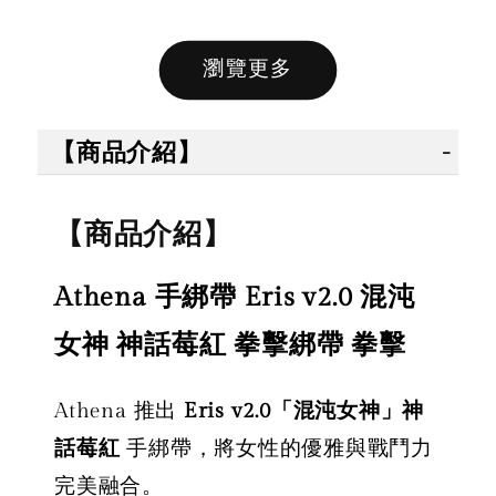
瀏覽全部
瀏覽更多
售完
售完
【商品介紹】
【拳運
【拳運會】
【拳運會】
Fairte
【商品介紹】
Fairtex 拳擊
拳擊手套 除
綁帶 拳
綁帶 拳擊手
臭劑 拳運會
綁帶 彈
Athena 手綁帶 Eris v2.0 混沌
綁帶 彈性手
格鬥專用 擊
綁帶 獨
綁帶 熱情火
退汗味 台灣
殊色系 
女神 神話莓紅 拳擊綁帶 拳擊
紅款
製造 酵素分
綠
解
Athena 推出
Eris v2.0「混沌女神」神
NT$ 450
話莓紅
手綁帶，將女性的優雅與戰鬥力
NT$ 500
完美融合。
-
+
NT$ 300