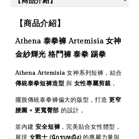
【商品介紹】
【商品介紹】
Athena 泰拳褲 Artemisia 女神
金紗輝光 格鬥褲 泰拳 踢拳
Athena Artemisia
女神系列短褲，結合
傳統泰拳短褲造型
與
女性專屬剪裁
，
擺脫傳統泰拳褲偏大的版型，打造
更窄
腰圍 × 更寬臀部
的設計，
並內建
安全短褲
，完美貼合女性體型，
展現
女戰士 (นักรบหญิง)
的專屬力量與