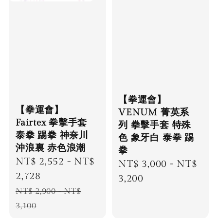
【拳運會】
【拳運會】
VENUM 菁英系
Fairtex 拳擊手套
列 拳擊手套 特殊
泰拳 踢拳 神奈川
色 象牙白 泰拳 踢
沖浪裏 赤色浪潮
拳
Sale
NT$ 2,552
-
NT$
Regular
NT$ 3,000
-
NT$
price
2,728
price
3,200
Regular
NT$ 2,900
-
NT$
price
3,100