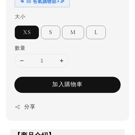
👊 88 爸氣購物節⚡🎉
大小
XS
S
M
L
數量
加入購物車
分享