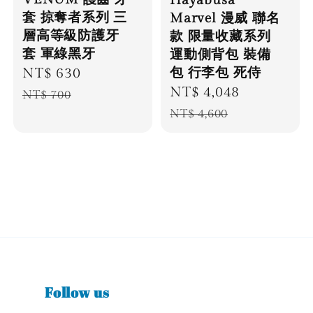
Hayabusa
套 掠奪者系列 三
Marvel 漫威 聯名
層高等級防護牙
款 限量收藏系列
套 軍綠黑牙
運動側背包 裝備
包 行李包 死侍
Sale
NT$ 630
Regular
Sale
NT$ 4,048
Regular
price
price
NT$ 700
price
price
NT$ 4,600
Follow us