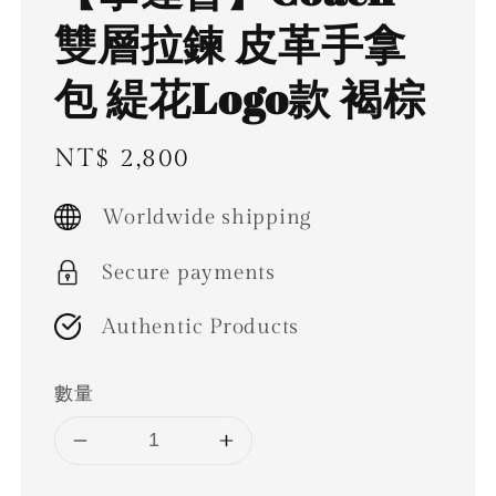
雙層拉鍊 皮革手拿
包 緹花Logo款 褐棕
Regular
NT$ 2,800
price
Worldwide shipping
Secure payments
Authentic Products
數量