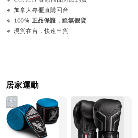
🔸 加拿大專櫃直購回台
🔸
100% 正品保證，絕無假貨
🔸 現貨在台，快速出貨
居家運動