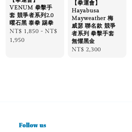
【拳運會】
【拳運會】
VENUM 拳擊手
Hayabusa
套 競爭者系列2.0
Mayweather 梅
曜石黑 泰拳 踢拳
威瑟 聯名款 競爭
Regular
NT$ 1,850
-
NT$
者系列 拳擊手套
price
1,950
無懼黑金
Regular
NT$ 2,300
price
Follow us