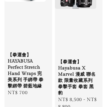
【拳運會】
HAYABUSA
【拳運會】
Perfect Stretch
Hayabusa X
Hand Wraps 完
Marvel 漫威 聯名
美系列 手綁帶 拳
款 限量收藏系列
擊綁帶 碧藍地緣
拳擊手套 拳套 黑
Regular
NT$ 700
豹
Regular
NT$ 8,500
-
NT$
price
price
8,800