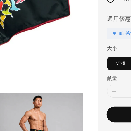
適用優
👊 88
大小
M號
數量