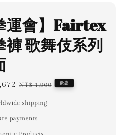
運會】Fairtex
拳褲 歌舞伎系列
面
,672
Regular
優惠
NT$ 1,900
price
ldwide shipping
ure payments
hentic Products