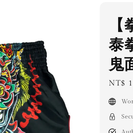
【拳
泰
鬼
Sale
NT$ 1
price
Wor
Sec
Aut