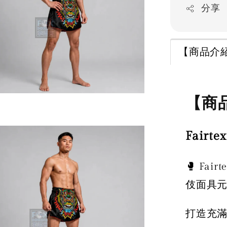
分享
【商品介
【商
Fair
🥊 Fa
伎面具
打造充