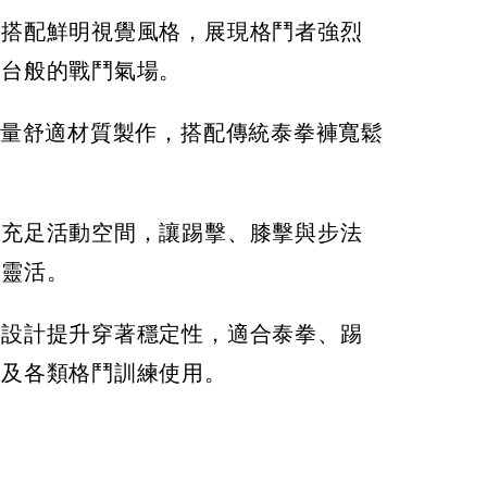
騰搭配鮮明視覺風格，展現格鬥者強烈
舞台般的戰鬥氣場。
輕量舒適材質製作，搭配傳統泰拳褲寬鬆
部充足活動空間，讓踢擊、膝擊與步法
加靈活。
頭設計提升穿著穩定性，適合泰拳、踢
擊及各類格鬥訓練使用。