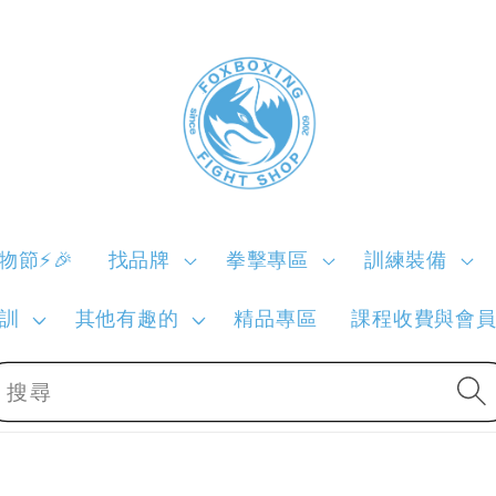
購物節⚡🎉
找品牌
拳擊專區
訓練裝備
訓
其他有趣的
精品專區
課程收費與會
搜尋