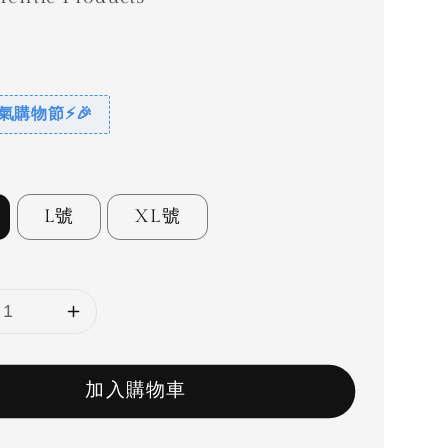
惠
 爸氣購物節⚡🎉
L號
XL號
加入購物車