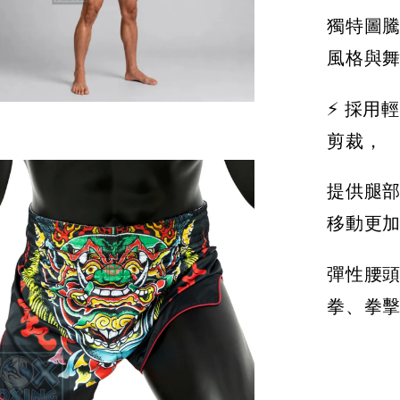
獨特圖
風格與
⚡ 採用
剪裁，
提供腿
移動更
彈性腰
拳、拳