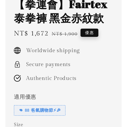
【拳運會】Fairtex
泰拳褲 黑金赤紋款
Sale
NT$ 1,672
Regular
優惠
NT$ 1,900
price
price
Worldwide shipping
Secure payments
Authentic Products
適用優惠
👊 88 爸氣購物節⚡🎉
Size