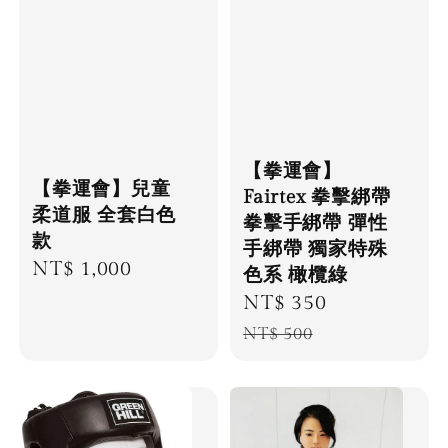
【拳運會】
【拳運會】兒童
Fairtex 拳擊綁帶
柔道服 全套白色
拳擊手綁帶 彈性
款
手綁帶 獨家特殊
Regular
NT$ 1,000
色系 橄欖綠
price
Sale
NT$ 350
Regular
price
price
NT$ 500