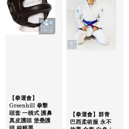
【拳運會】
Greenhill 拳擊
頭套 一槓式 護鼻
【拳運會】群青
真皮護頭 堡壘護
巴西柔術服 永不
頭 純粹黑