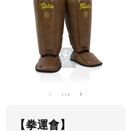
1
/
4
【拳運會】