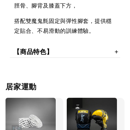
脛骨、腳背及膝蓋下方，
搭配雙魔鬼氈固定與彈性腳套，提供穩
定貼合、不易滑動的訓練體驗。
【商品特色】
居家運動
優惠