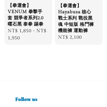
【拳運會】
【拳運會】
VENUM 拳擊手
Hayabusa 核心
套 競爭者系列2.0
戰士系列 戰役黑
曜石黑 泰拳 踢拳
魂 中短版 格鬥褲
機能褲 運動褲
Regular
NT$ 1,850
-
NT$
Regular
NT$ 2,100
price
1,950
price
Follow us