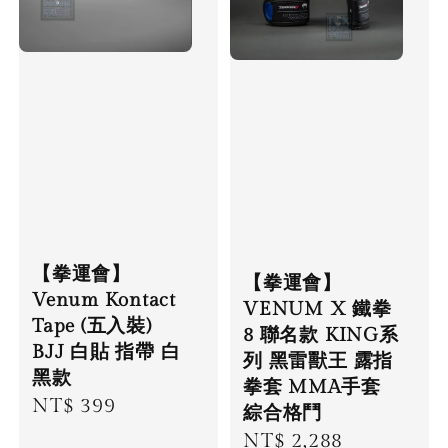
【拳運會】
【拳運會】
Venum Kontact
VENUM X 鐵拳
Tape (五入裝)
8 聯名款 KING系
BJJ 白貼 指帶 白
列 黑雷獸王 露指
黑款
拳套 MMA手套
Regular
NT$ 399
綜合格鬥
price
Sale
NT$ 2,288
Regular