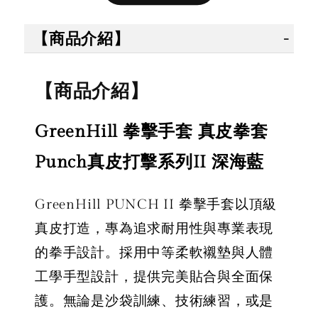
售完
售完
【商品介紹】
【拳運
【拳運會】
【拳運會】
Fairte
【商品介紹】
Fairtex 拳擊
拳擊手套 除
綁帶 拳
綁帶 拳擊手
臭劑 拳運會
綁帶 彈
GreenHill 拳擊手套 真皮拳套
綁帶 彈性手
格鬥專用 擊
綁帶 獨
綁帶 熱情火
退汗味 台灣
殊色系 
Punch真皮打擊系列II 深海藍
紅款
製造 酵素分
綠
解
GreenHill PUNCH II 拳擊手套以頂級
NT$ 450
真皮打造，專為追求耐用性與專業表現
NT$ 500
的拳手設計。採用中等柔軟襯墊與人體
-
+
NT$ 300
NT$ 450
工學手型設計，提供完美貼合與全面保
NT$ 350
NT$ 500
護。無論是沙袋訓練、技術練習，或是
加入購物車