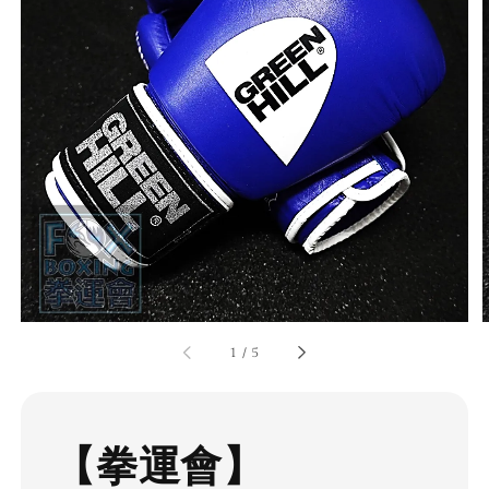
1
/
5
【拳運會】