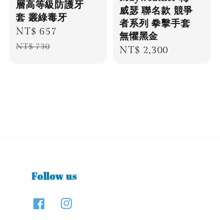
層高等級防護牙
威瑟 聯名款 競爭
套 叢綠毒牙
者系列 拳擊手套
Sale
NT$ 657
Regular
無懼黑金
price
price
NT$ 730
Regular
NT$ 2,300
price
Follow us