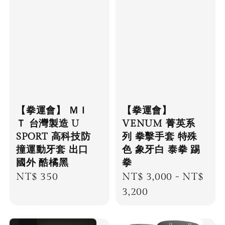
【拳運會】
【拳運會】 ＭＩ
VENUM 菁英系
Ｔ 台灣製造 U
列 拳擊手套 特殊
SPORT 高科技防
色 象牙白 泰拳 踢
撞運動牙套 出口
拳
國外 酷橘黑
Regular
NT$ 3,000
-
NT$
Regular
NT$ 350
price
3,200
price