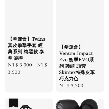
【拳運會】Twins
真皮拳擊手套 經
【拳運會】
典系列 純黑款 泰
Venum Impact
拳 踢拳
Evo 衝擊EVO系
Regular
NT$ 3,300
-
NT$
列 護頭 頭套
price
3,500
Skintex特殊皮革
巧克力色
Regular
NT$ 3,200
price
優惠