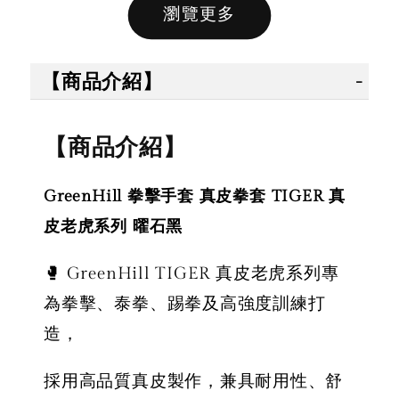
瀏覽更多
售完
售完
【商品介紹】
【拳運
【拳運會】
【拳運會】
Fairte
【商品介紹】
Fairtex 拳擊
拳擊手套 除
綁帶 拳
綁帶 拳擊手
臭劑 拳運會
綁帶 彈
GreenHill 拳擊手套 真皮拳套 TIGER 真
綁帶 彈性手
格鬥專用 擊
綁帶 獨
綁帶 熱情火
退汗味 台灣
皮老虎系列 曜石黑
殊色系 
紅款
製造 酵素分
綠
解
🥊 GreenHill TIGER 真皮老虎系列專
為拳擊、泰拳、踢拳及高強度訓練打
NT$ 450
造，
NT$ 500
-
+
NT$ 300
NT$ 450
NT$ 350
採用高品質真皮製作，兼具耐用性、舒
NT$ 500