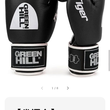
1
/
8