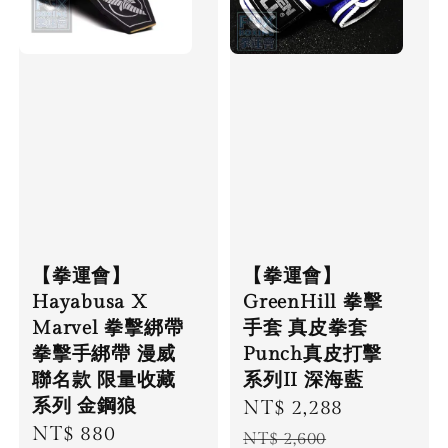
【拳運會】
【拳運會】
Hayabusa X
GreenHill 拳擊
Marvel 拳擊綁帶
手套 真皮拳套
拳擊手綁帶 漫威
Punch真皮打擊
聯名款 限量收藏
系列II 深海藍
系列 金鋼狼
Sale
NT$ 2,288
Regular
Regular
NT$ 880
price
price
NT$ 2,600