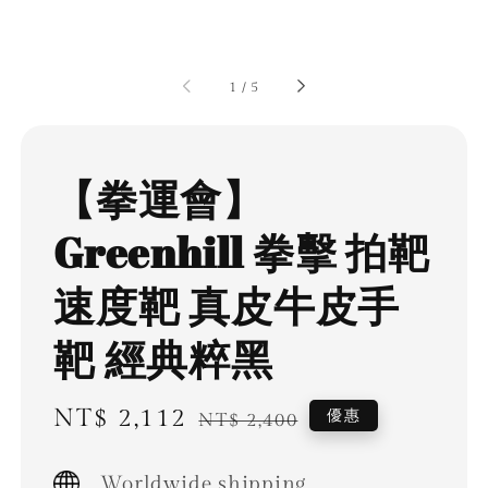
1
/
5
【拳運會】
Greenhill 拳擊 拍靶
速度靶 真皮牛皮手
靶 經典粹黑
Sale
NT$ 2,112
Regular
優惠
NT$ 2,400
price
price
Worldwide shipping