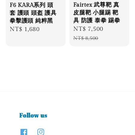
Fairtex 武尊靶 真
F6 KARA系列 頭
皮腿靶 小腿踢 靶
套 護頭 頭盔 護具
具 防護 泰拳 踢拳
拳擊護頭 純粹黑
Sale
NT$ 7,500
Regular
Regular
NT$ 1,680
price
price
price
NT$ 8,500
Follow us