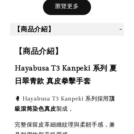
瀏覽更多
售完
售完
【商品介紹】
【拳運
【拳運會】
【拳運會】
Fairte
【商品介紹】
Fairtex 拳擊
拳擊手套 除
綁帶 拳
綁帶 拳擊手
臭劑 拳運會
綁帶 彈
Hayabusa T3 Kanpeki 系列 夏
綁帶 彈性手
格鬥專用 擊
綁帶 獨
綁帶 熱情火
退汗味 台灣
殊色系 
日翠青款 真皮拳擊手套
紅款
製造 酵素分
綠
解
🥊 Hayabusa T3 Kanpeki 系列採用
頂
NT$ 450
級滾筒染色真皮
製成，
NT$ 500
-
+
NT$ 300
NT$ 450
完整保留皮革細緻紋理與柔韌手感，兼
NT$ 350
NT$ 500