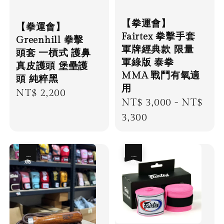
【拳運會】
【拳運會】
Fairtex 拳擊手套
Greenhill 拳擊
軍牌經典款 限量
頭套 一槓式 護鼻
軍綠版 泰拳
真皮護頭 堡壘護
MMA 戰鬥有氧適
頭 純粹黑
用
Regular
NT$ 2,200
Regular
NT$ 3,000
-
NT$
price
price
3,300
優惠
優惠