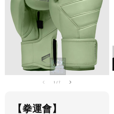
1
/
7
【拳運會】