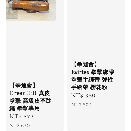
【拳運會】
Fairtex 拳擊綁帶
拳擊手綁帶 彈性
【拳運會】
手綁帶 櫻花粉
GreenHill 真皮
Sale
NT$ 350
Regular
拳擊 高級皮革跳
price
price
NT$ 500
繩 拳擊專用
Sale
NT$ 572
Regular
price
price
NT$ 650