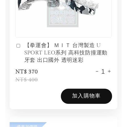
【拳運會】 ＭＩＴ 台灣製造 U
SPORT LEO系列 高科技防撞運動
牙套 出口國外 透明迷彩
-
+
NT$ 370
NT$ 400
加入購物車
優惠加價購