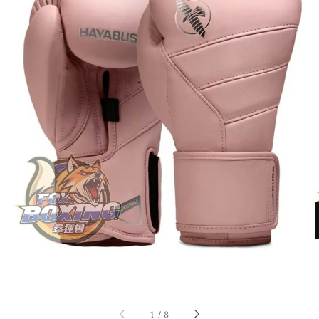
1
/
8