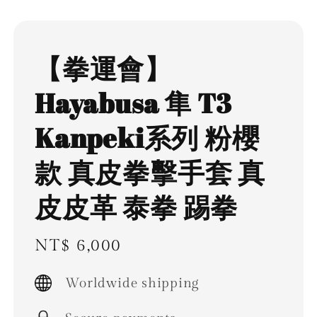
【拳運會】
Hayabusa 隼 T3
Kanpeki系列 粉櫻
款 真皮拳擊手套 真
皮皮革 泰拳 踢拳
Regular
NT$ 6,000
price
Worldwide shipping