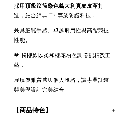
NT$ 500
-
+
採用
頂級滾筒染色義大利真皮皮革
打
NT$ 300
NT$ 450
NT$ 350
造，結合經典 T3 專業防護科技，
NT$ 500
兼具細膩手感、卓越耐用性與高階競技
加入購物車
性能。
💗 粉櫻款以柔和櫻花粉色調搭配精緻工
藝，
展現優雅質感與個人風格，讓專業訓練
與美學設計完美結合。
【商品特色】