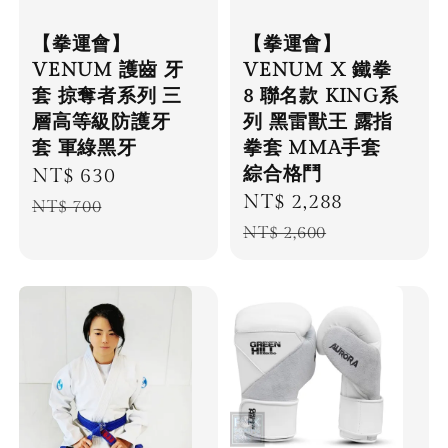
【拳運會】
【拳運會】
VENUM 護齒 牙
VENUM X 鐵拳
套 掠奪者系列 三
8 聯名款 KING系
層高等級防護牙
列 黑雷獸王 露指
套 軍綠黑牙
拳套 MMA手套
綜合格鬥
Sale
NT$ 630
Regular
Sale
NT$ 2,288
Regular
price
price
NT$ 700
price
price
NT$ 2,600