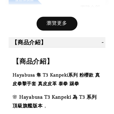
瀏覽全部
瀏覽更多
售完
售完
【商品介紹】
【拳運
【拳運會】
【拳運會】
Fairte
【商品介紹】
Fairtex 拳擊
拳擊手套 除
綁帶 拳
綁帶 拳擊手
臭劑 拳運會
綁帶 彈
Hayabusa 隼 T3 Kanpeki系列 粉櫻款 真
綁帶 彈性手
格鬥專用 擊
綁帶 獨
綁帶 熱情火
退汗味 台灣
皮拳擊手套 真皮皮革 泰拳 踢拳
殊色系 
紅款
製造 酵素分
綠
解
🌸
Hayabusa T3 Kanpeki 為 T3 系列
頂級旗艦版本
，
NT$ 450