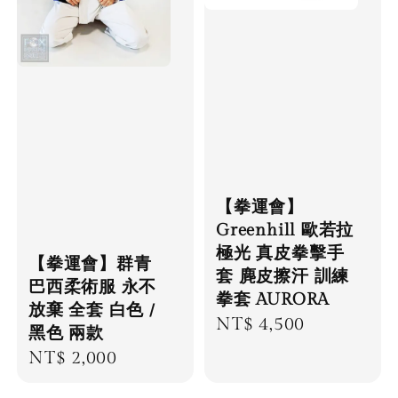
【拳運會】
Greenhill 歐若拉
極光 真皮拳擊手
【拳運會】群青
套 麂皮擦汗 訓練
巴西柔術服 永不
拳套 AURORA
放棄 全套 白色 /
Regular
NT$ 4,500
黑色 兩款
price
Regular
NT$ 2,000
price