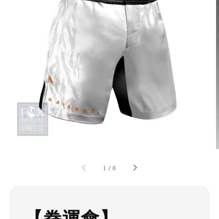
1
/
8
【拳運會】