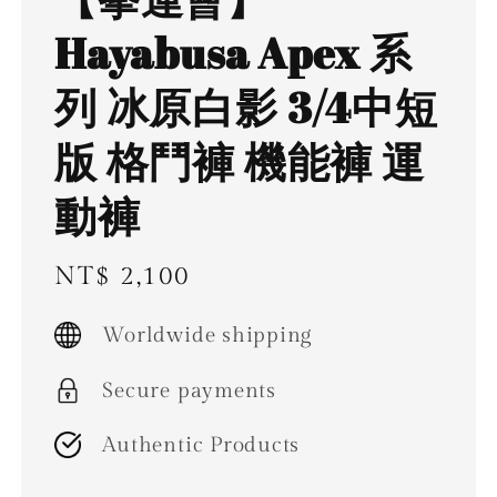
Hayabusa Apex 系
列 冰原白影 3/4中短
版 格鬥褲 機能褲 運
動褲
Regular
NT$ 2,100
price
Worldwide shipping
Secure payments
Authentic Products