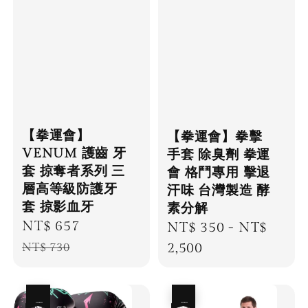
【拳運會】
【拳運會】拳擊
VENUM 護齒 牙
手套 除臭劑 拳運
套 掠奪者系列 三
會 格鬥專用 擊退
層高等級防護牙
汗味 台灣製造 酵
套 掠影血牙
素分解
Sale
NT$ 657
Regular
Regular
NT$ 350
-
NT$
price
price
price
2,500
NT$ 730
優惠
優惠