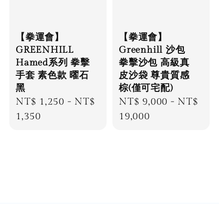
【拳運會】
【拳運會】
GREENHILL
Greenhill 沙包
Hamed系列 拳擊
拳擊沙包 高級真
手套 素色款 曜石
皮沙袋 尊貴質感
黑
棕(僅可宅配)
Regular
NT$ 1,250
-
NT$
Regular
NT$ 9,000
-
NT$
price
1,350
price
19,000