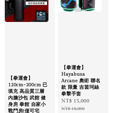
【拳運會】
Hayabusa
【拳運會】
Arcane 奧術 聯名
120cm~200cm 已
款 限量 吉茵珂絲
填充 高品質三層
拳擊手套
內膽沙包 武館 健
Sale
NT$ 15,000
Regular
身房 拳館 自家小
price
price
NT$ 18,000
戰鬥房(僅可宅