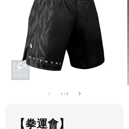
1
/
8
【拳運會】