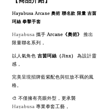
【商品介紹】
Fairtex 拳擊
拳擊手套 除
綁帶 拳
綁帶 拳擊手
臭劑 拳運會
綁帶 彈
Hayabusa Arcane 奧術 聯名款 限量 吉茵
綁帶 彈性手
格鬥專用 擊
綁帶 獨
綁帶 熱情火
退汗味 台灣
珂絲 拳擊手套
殊色系 
紅款
製造 酵素分
綠
解
Hayabusa 攜手
Arcane《奧術》
推出
限量聯名系列，
NT$ 450
NT$ 500
-
+
以人氣角色
吉茵珂絲（Jinx）
為設計靈
NT$ 300
NT$ 450
NT$ 350
感，
NT$ 500
完美呈現招牌藍紫配色與狂放不羈的風
加入購物車
格。
🎨 不僅擁有亮眼外型，更承襲
Hayabusa 專業拳套工藝，