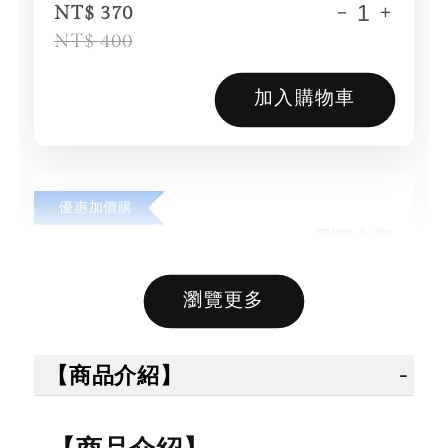
-
+
NT$ 370
NT$ 400
加入購物車
優惠加價購
瀏覽全部
瀏覽更多
售完
售完
【商品介紹】
【拳運
【拳運會】
【拳運會】
Fairte