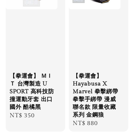
【拳運會】 ＭＩ
【拳運會】
Ｔ 台灣製造 U
Hayabusa X
SPORT 高科技防
Marvel 拳擊綁帶
撞運動牙套 出口
拳擊手綁帶 漫威
國外 酷橘黑
聯名款 限量收藏
系列 金鋼狼
Regular
NT$ 350
Regular
NT$ 880
price
price