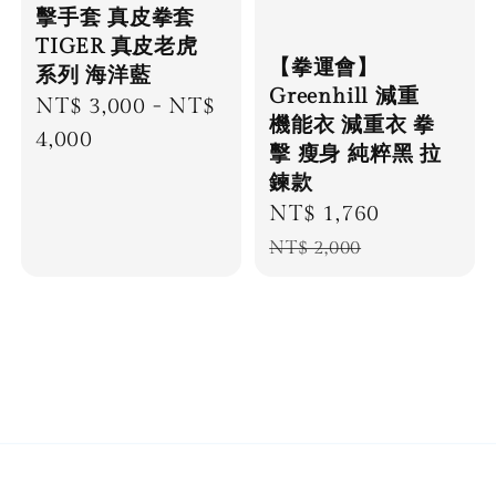
擊手套 真皮拳套
TIGER 真皮老虎
【拳運會】
系列 海洋藍
Greenhill 減重
Regular
NT$ 3,000
-
NT$
機能衣 減重衣 拳
price
4,000
擊 瘦身 純粹黑 拉
鍊款
Sale
NT$ 1,760
Regular
price
price
NT$ 2,000