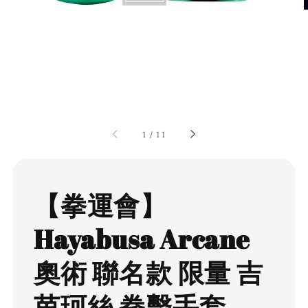
1
/
11
【拳運會】
Hayabusa Arcane
奧術 聯名款 限量 吉
茵珂絲 拳擊手套