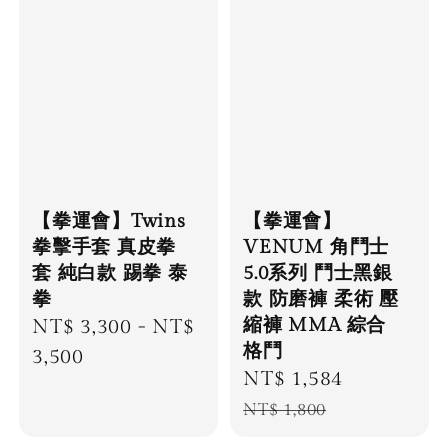
【拳運會】Twins
【拳運會】
拳擊手套 真皮拳
VENUM 角鬥士
套 純白款 踢拳 泰
5.0系列 鬥士黑銀
拳
款 防磨褲 柔術 壓
縮褲 MMA 綜合
Regular
NT$ 3,300
-
NT$
格鬥
price
3,500
Sale
NT$ 1,584
Regular
price
price
NT$ 1,800