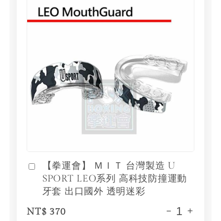
【拳運會】 ＭＩＴ 台灣製造 U
SPORT LEO系列 高科技防撞運動
牙套 出口國外 透明迷彩
-
+
NT$ 370