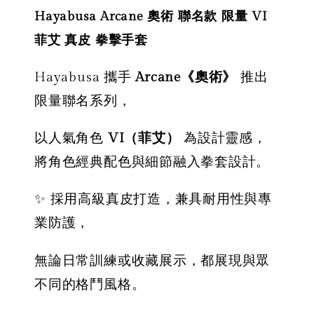
綁帶 拳擊手
臭劑 拳運會
綁帶 彈
Hayabusa Arcane 奧術 聯名款 限量 VI
綁帶 彈性手
格鬥專用 擊
綁帶 獨
綁帶 熱情火
退汗味 台灣
菲艾 真皮 拳擊手套
殊色系 
紅款
製造 酵素分
綠
解
Hayabusa 攜手
Arcane《奧術》
推出
限量聯名系列，
NT$ 450
NT$ 500
-
+
以人氣角色
VI（菲艾）
為設計靈感，
NT$ 300
NT$ 450
NT$ 350
將角色經典配色與細節融入拳套設計。
NT$ 500
✨ 採用高級真皮打造，兼具耐用性與專
加入購物車
業防護，
無論日常訓練或收藏展示，都展現與眾
不同的格鬥風格。