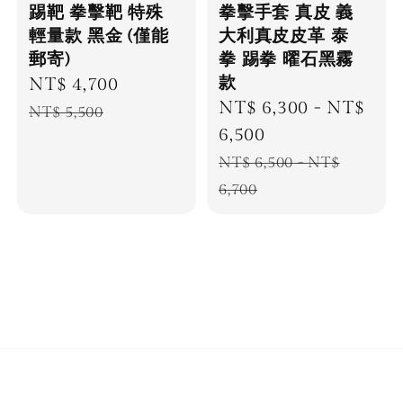
踢靶 拳擊靶 特殊
拳擊手套 真皮 義
輕量款 黑金 (僅能
大利真皮皮革 泰
郵寄)
拳 踢拳 曜石黑霧
款
Sale
NT$ 4,700
Regular
Sale
NT$ 6,300
-
NT$
price
price
NT$ 5,500
price
6,500
Regular
NT$ 6,500
-
NT$
price
6,700