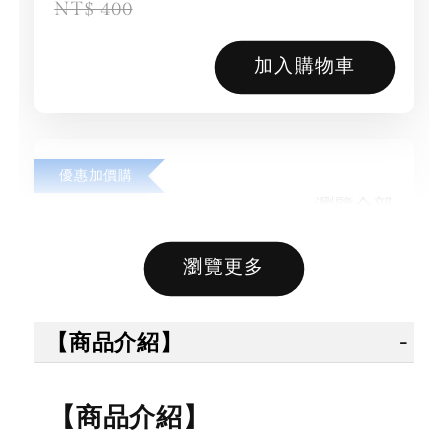
NT$ 400
加入購物車
優惠加價購
瀏覽全部
瀏覽更多
售完
售完
【商品介紹】
【拳運
【拳運會】
【拳運會】
Fairte
【商品介紹】
Fairtex 拳擊
拳擊手套 除
綁帶 拳