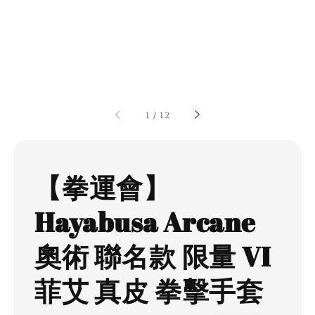
1
/
12
【拳運會】
Hayabusa Arcane
奧術 聯名款 限量 VI
菲艾 真皮 拳擊手套