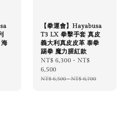
sa
【拳運會】Hayabusa
列
T3 LX 拳擊手套 真皮
 海
義大利真皮皮革 泰拳
踢拳 魔力腥紅款
Sale
NT$ 6,300
-
NT$
price
6,500
Regular
NT$ 6,500
-
NT$ 6,700
price