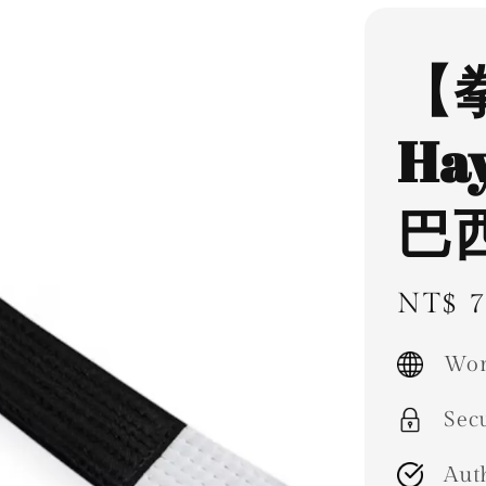
【
Ha
巴
Regul
NT$ 7
price
Wor
Sec
Aut