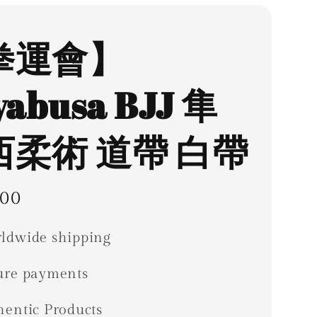
拳運會】
yabusa BJJ 隼
西柔術 道帶 白帶
ar
00
ldwide shipping
ure payments
hentic Products