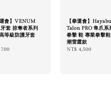
運會】VENUM
【拳運會】Hayabu
 牙套 掠奪者系列
Talon PRO 隼爪系
高等級防護牙套
拳擊 鞋 專業拳擊鞋
潮雷霆款
lar
 700
Regular
NT$ 4,500
e
price