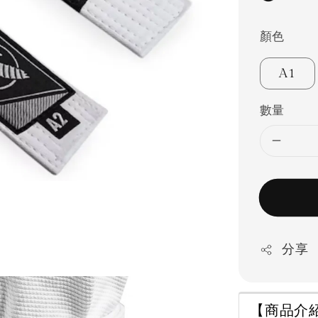
顏色
A1
數量
分享
【商品介