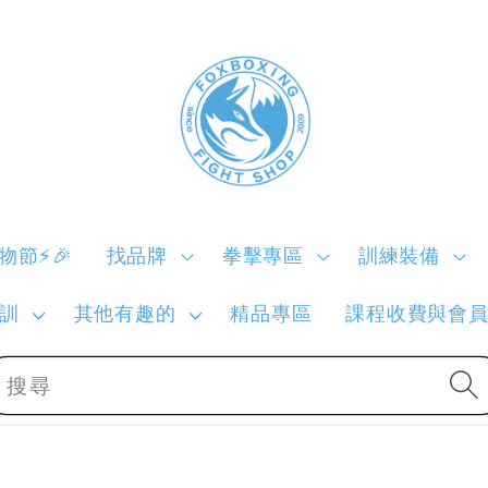
購物節⚡🎉
找品牌
拳擊專區
訓練裝備
訓
其他有趣的
精品專區
課程收費與會
搜尋