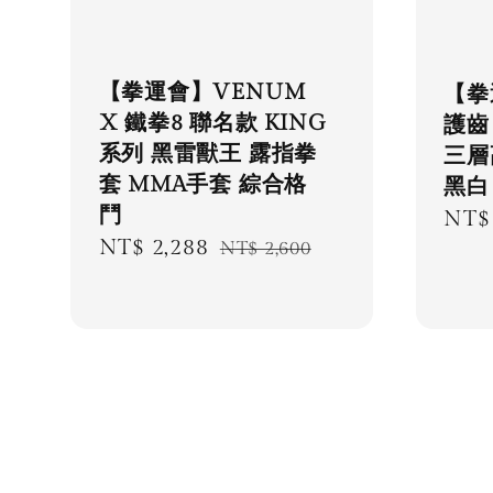
【拳運會】VENUM
【拳
X 鐵拳8 聯名款 KING
護齒
系列 黑雷獸王 露指拳
三層
套 MMA手套 綜合格
黑白
鬥
Regu
NT$
Sale
NT$ 2,288
Regular
NT$ 2,600
pric
price
price