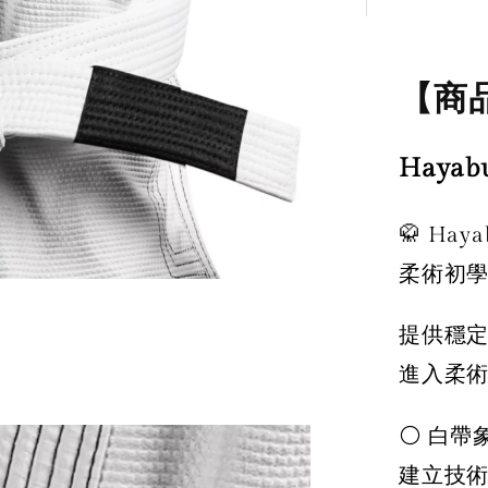
【商
Haya
🥋 Ha
柔術初
提供穩
進入柔
⚪ 白帶
建立技