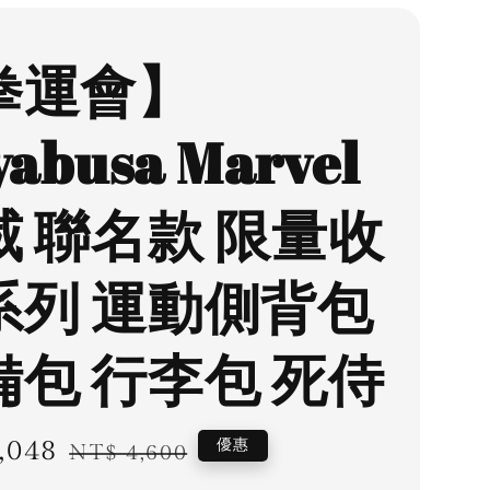
拳運會】
yabusa Marvel
威 聯名款 限量收
系列 運動側背包
備包 行李包 死侍
,048
Regular
優惠
NT$ 4,600