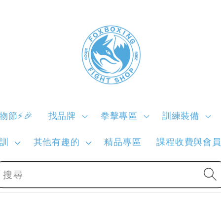
購物節⚡🎉
找品牌
拳擊專區
訓練裝備
訓
其他有趣的
精品專區
課程收費與會
搜尋