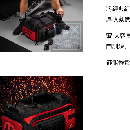
將經典
具收藏
🎒 大
鬥訓練
都能輕