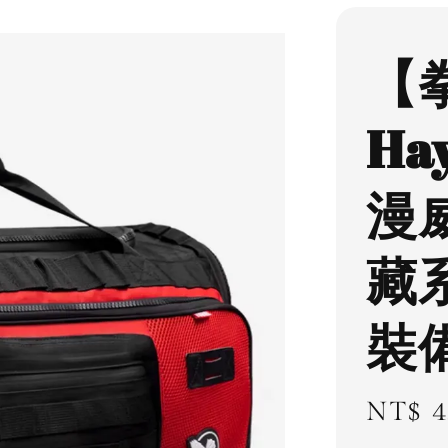
【
Ha
漫
藏
裝
Sale
NT$ 4