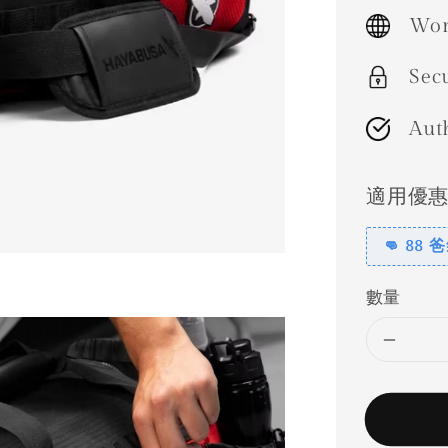
price
Wor
Sec
Aut
適用優
👊 88
數量