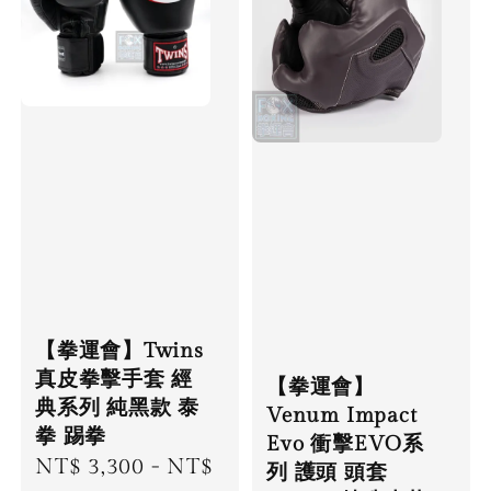
【拳運會】Twins
真皮拳擊手套 經
【拳運會】
典系列 純黑款 泰
Venum Impact
拳 踢拳
Evo 衝擊EVO系
Regular
NT$ 3,300
-
NT$
列 護頭 頭套