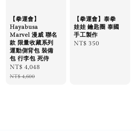
【拳運會】
【拳運會】泰拳
Hayabusa
娃娃 鑰匙圈 泰國
Marvel 漫威 聯名
手工製作
款 限量收藏系列
Regular
NT$ 350
運動側背包 裝備
price
包 行李包 死侍
Sale
NT$ 4,048
Regular
price
price
NT$ 4,600