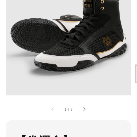
1
/
7