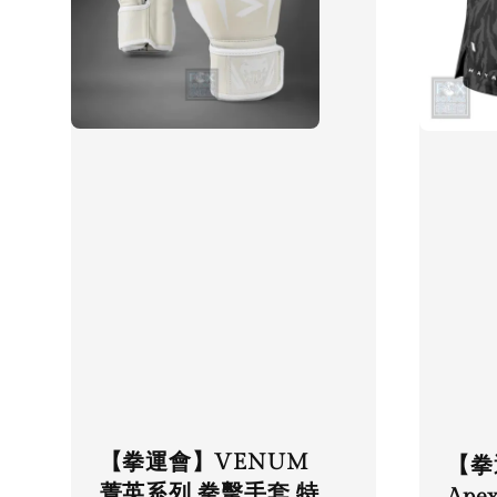
【拳運會】VENUM
【拳
菁英系列 拳擊手套 特
Ap