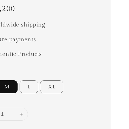
ar
,200
ldwide shipping
ure payments
hentic Products
M
L
XL