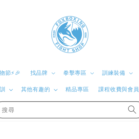
購物節⚡🎉
找品牌
拳擊專區
訓練裝備
訓
其他有趣的
精品專區
課程收費與會
搜尋