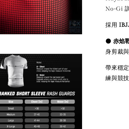
No-Gi
採用
IB
⚫
赤焰
身剪裁
帶來穩
練與競