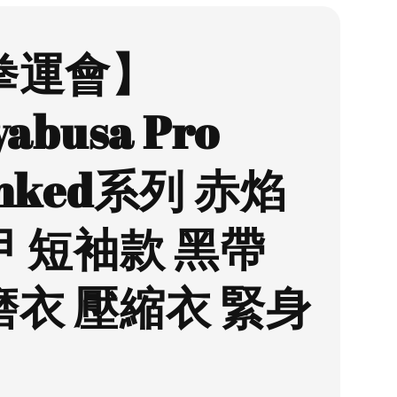
拳運會】
yabusa Pro
nked系列 赤焰
甲 短袖款 黑帶
磨衣 壓縮衣 緊身