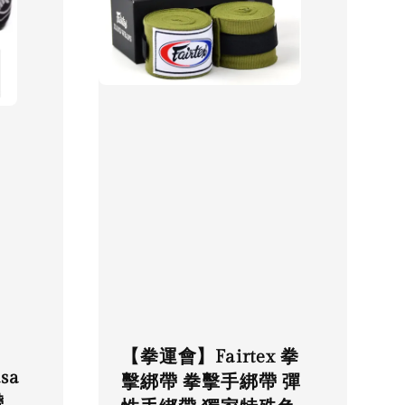
【拳運會】Fairtex 拳
sa
擊綁帶 拳擊手綁帶 彈
帶