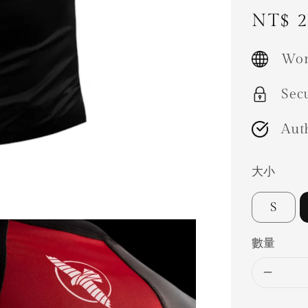
Regul
NT$ 2
price
Wor
Sec
Aut
大小
S
數量