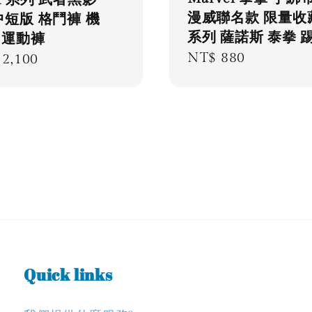
漫威聯名款 限量收
4中短版 格鬥褲 機
系列 薩諾斯 泰拳 
 運動褲
Regular
NT$ 880
lar
2,100
price
e
Quick links