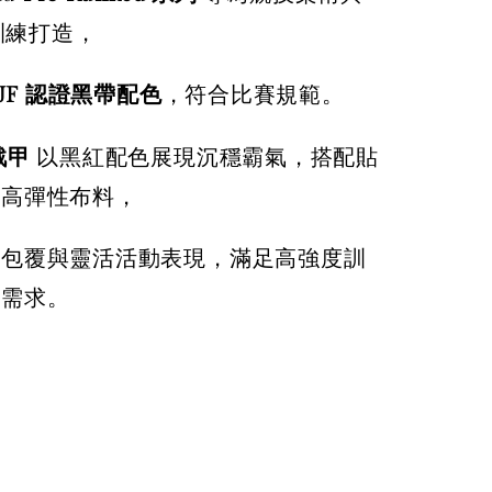
 訓練打造，
JJF 認證黑帶配色
，符合比賽規範。
戰甲
以黑紅配色展現沉穩霸氣，搭配貼
與高彈性布料，
定包覆與靈活活動表現，滿足高強度訓
技需求。