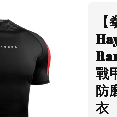
【
Ha
Ra
戰
防
衣