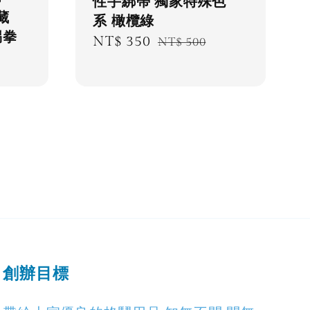
性手綁帶 獨家特殊色
藏
系 橄欖綠
踢拳
Sale
NT$ 350
Regular
NT$ 500
price
price
創辦目標