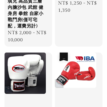
填充 高品質三層
Regular
NT$ 1,250
-
NT$
內膽沙包 武館 健
price
1,350
身房 拳館 自家小
戰鬥房(僅可宅
配，運費另計)
Regular
NT$ 2,000
-
NT$
price
10,000
優惠