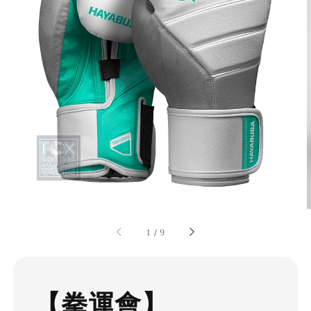
1
/
9
【拳運會】