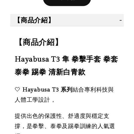
售完
售完
【商品介紹】
【拳運
【拳運會】
【拳運會】
Fairte
【商品介紹】
Fairtex 拳擊
拳擊手套 除
綁帶 拳
綁帶 拳擊手
臭劑 拳運會
綁帶 彈
Hayabusa T3 隼 拳擊手套 拳套
綁帶 彈性手
格鬥專用 擊
綁帶 獨
綁帶 熱情火
退汗味 台灣
殊色系 
泰拳 踢拳 清新白青款
紅款
製造 酵素分
綠
解
🤍
Hayabusa T3 系列
結合專利科技與
NT$ 450
人體工學設計，
NT$ 500
-
+
NT$ 300
NT$ 450
提供出色的保護性、舒適度與穩定支
NT$ 350
NT$ 500
撐，是拳擊、泰拳及踢拳訓練的人氣選