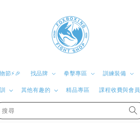
購物節⚡🎉
找品牌
拳擊專區
訓練裝備
訓
其他有趣的
精品專區
課程收費與會
搜尋