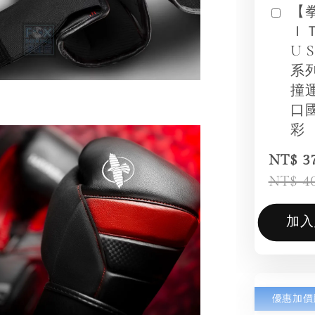
【
Ｉ
U 
系
撞
口
彩
NT$ 3
NT$ 4
加入
優惠加價