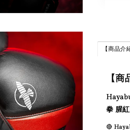
【商品介
【
【商
擊
拳
用 
Haya
灣
解
拳 腥
🔴
Haya
NT$ 3