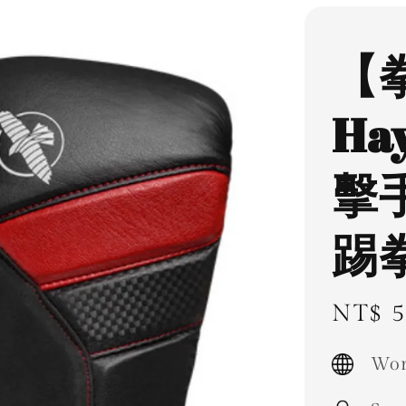
【
Ha
擊
踢
Regul
NT$ 5
price
Wor