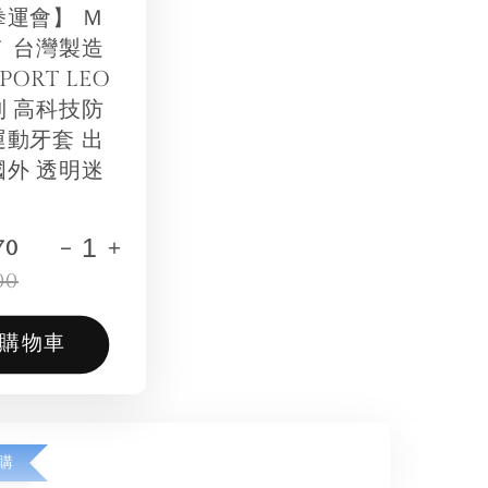
拳運會】 Ｍ
Ｔ 台灣製造
SPORT LEO
列 高科技防
運動牙套 出
國外 透明迷
-
+
70
00
購物車
購