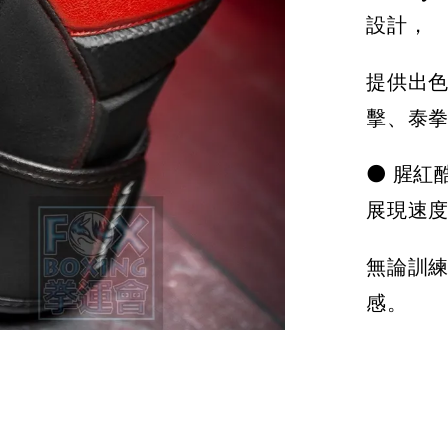
設計，
NT$ 3
提供出
擊、泰
⚫ 腥紅
展現速
無論訓
感。