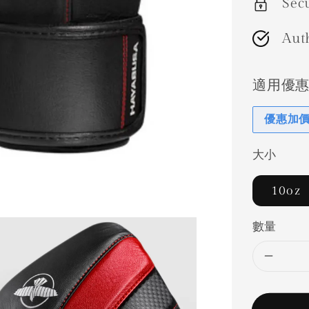
Sec
Aut
適用優
優惠加
大小
10oz
數量