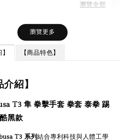
瀏覽全部
瀏覽更多
售完
售完
紹】
【商品特色】
【拳運會】
【拳運會】
拳運會】拳
Fairtex 拳擊綁
Fairtex 拳擊綁
品介紹】
手套 除臭劑
帶 拳擊手綁帶
帶 拳擊手綁帶
運會 格鬥專
彈性手綁帶 獨
彈性手綁帶 熱
擊退汗味 台
家特殊色系 橄
busa T3 隼 拳擊手套 拳套 泰拳 踢
情火紅款
製造 酵素分
欖綠
紅酷黑款
busa T3 系列
結合專利科技與人體工學
-
+
00