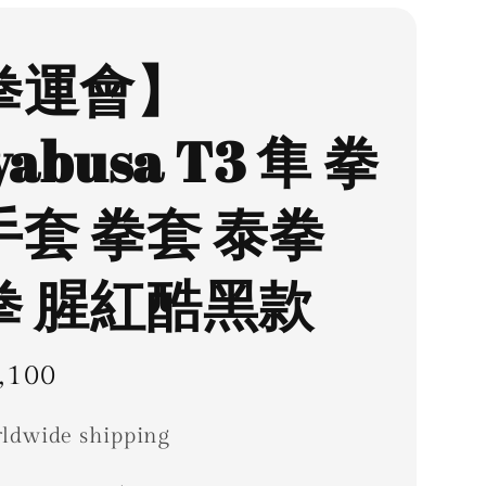
拳運會】
yabusa T3 隼 拳
手套 拳套 泰拳
拳 腥紅酷黑款
ar
,100
ldwide shipping