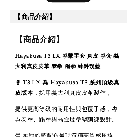
售完
售完
【商品介紹】
【拳運
【拳運會】
【拳運會】
Fairte
【商品介紹】
Fairtex 拳擊
拳擊手套 除
綁帶 拳
綁帶 拳擊手
臭劑 拳運會
綁帶 彈
Hayabusa T3 LX 拳擊手套 真皮 拳套 義
綁帶 彈性手
格鬥專用 擊
綁帶 獨
綁帶 熱情火
退汗味 台灣
大利真皮皮革 泰拳 踢拳 紳爵靛藍
殊色系 
紅款
製造 酵素分
綠
解
🥊
T3 LX 為 Hayabusa T3 系列頂級真
皮版本
，採用義大利真皮皮革製作，
NT$ 450
NT$ 500
-
+
提供更高等級的耐用性與包覆手感，專
NT$ 300
NT$ 450
NT$ 350
為泰拳、踢拳與高強度拳擊訓練設計。
NT$ 500
🔵 紳爵靛藍配色呈現沉穩高質感風格，
加入購物車