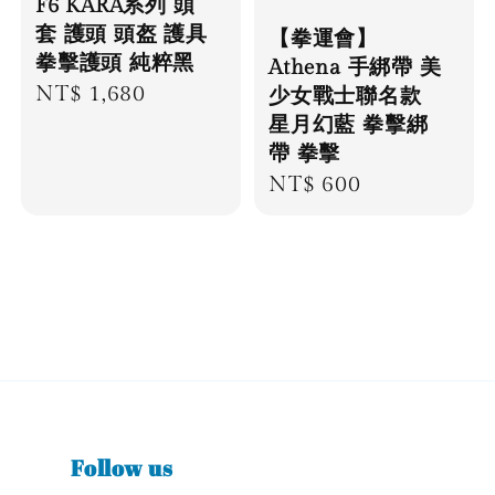
F6 KARA系列 頭
套 護頭 頭盔 護具
【拳運會】
拳擊護頭 純粹黑
Athena 手綁帶 美
Regular
NT$ 1,680
少女戰士聯名款
星月幻藍 拳擊綁
price
帶 拳擊
Regular
NT$ 600
price
Follow us