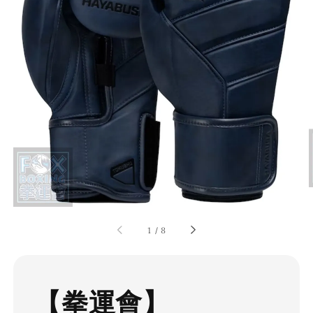
1
/
8
【拳運會】