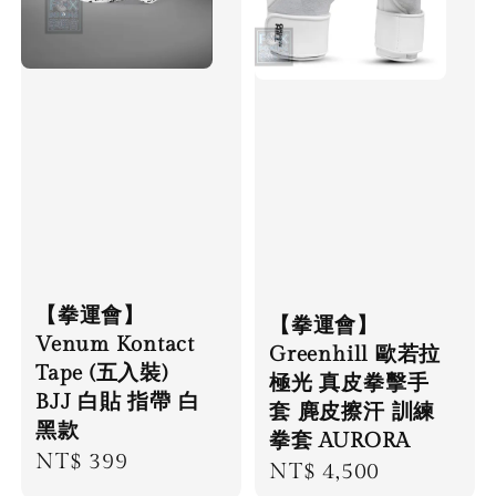
【拳運會】
【拳運會】
Venum Kontact
Greenhill 歐若拉
Tape (五入裝)
極光 真皮拳擊手
BJJ 白貼 指帶 白
套 麂皮擦汗 訓練
黑款
拳套 AURORA
Regular
NT$ 399
Regular
NT$ 4,500
price