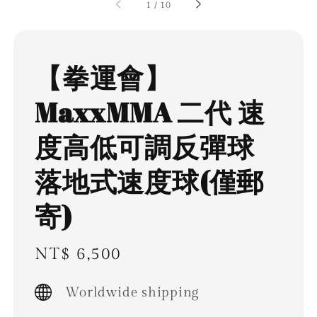
1
/
10
【拳運會】
MaxxMMA 二代 速
度高低可調反彈球
落地式速度球(僅郵
寄)
Regular
NT$ 6,500
price
Worldwide shipping