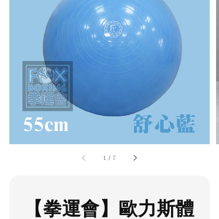
1
/
7
【拳運會】歐力斯體