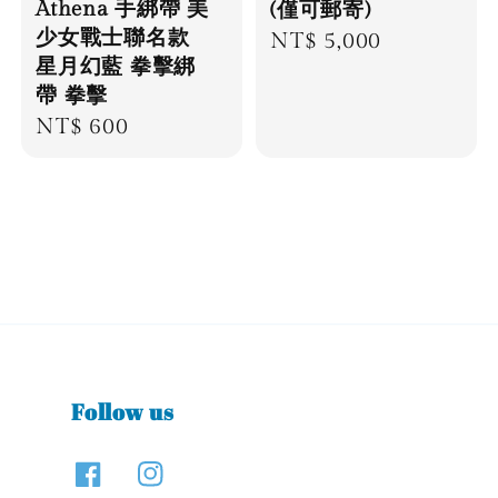
Athena 手綁帶 美
(僅可郵寄)
少女戰士聯名款
Regular
NT$ 5,000
星月幻藍 拳擊綁
price
帶 拳擊
Regular
NT$ 600
price
Follow us