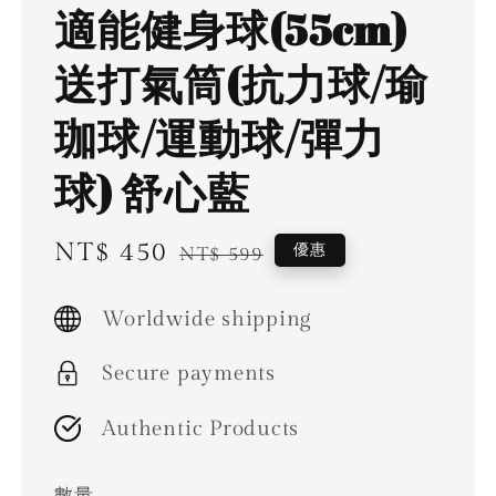
適能健身球(55cm)
送打氣筒(抗力球/瑜
珈球/運動球/彈力
球) 舒心藍
Sale
NT$ 450
Regular
優惠
NT$ 599
price
price
Worldwide shipping
Secure payments
Authentic Products
數量