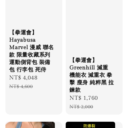
【拳運會】
Hayabusa
Marvel 漫威 聯名
款 限量收藏系列
【拳運會】
運動側背包 裝備
Greenhill 減重
包 行李包 死侍
機能衣 減重衣 拳
Sale
NT$ 4,048
Regular
擊 瘦身 純粹黑 拉
price
price
NT$ 4,600
鍊款
Sale
NT$ 1,760
Regular
price
price
NT$ 2,000