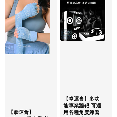
【拳運會】多功
能專業牆靶 可適
【拳運會】
用各種角度練習