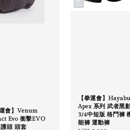
【拳運會】Hayabu
Apex 系列 武者黑
運會】Venum
3/4中短版 格鬥褲 
act Evo 衝擊EVO
能褲 運動褲
 護頭 頭套