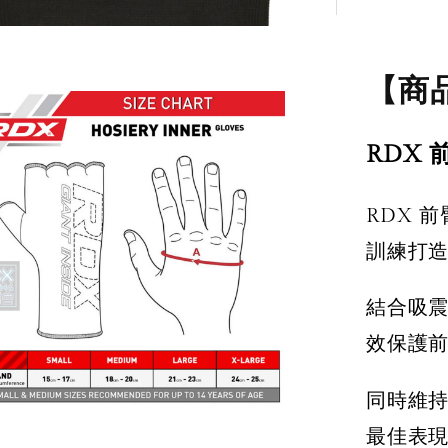
【商
RDX
RDX 
訓練打
結合吸
效保護
同時維
最佳表