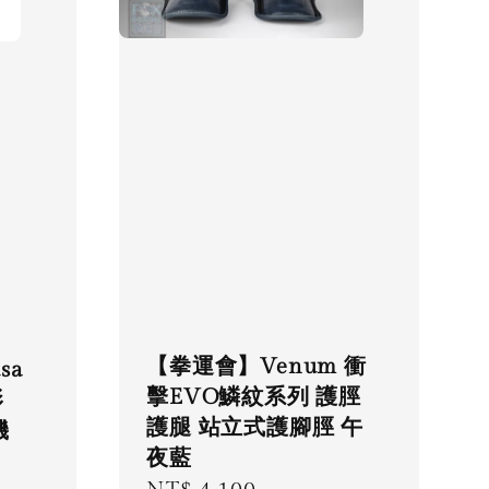
【拳運會】Venum 衝
sa
擊EVO鱗紋系列 護脛
影
護腿 站立式護腳脛 午
機
夜藍