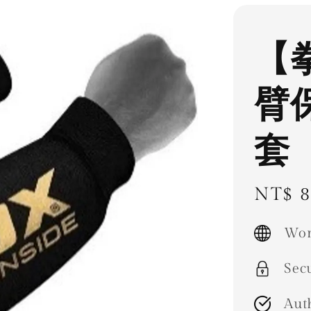
【
臂
套
Regul
NT$ 8
price
Wor
Sec
Aut