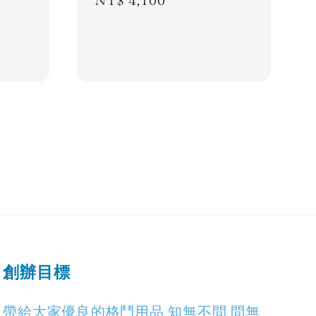
Regular
NT$ 4,100
price
創辦目標
帶給大家優良的格鬥用品 知無不問 問無