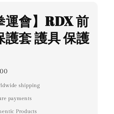
拳運會】RDX 前
保護套 護具 保護
ar
00
ldwide shipping
ure payments
hentic Products