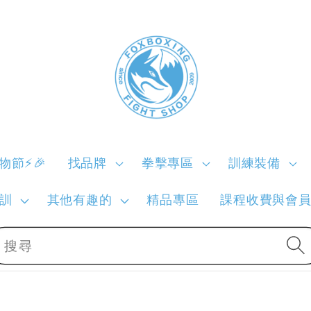
購物節⚡🎉
找品牌
拳擊專區
訓練裝備
訓
其他有趣的
精品專區
課程收費與會
搜尋