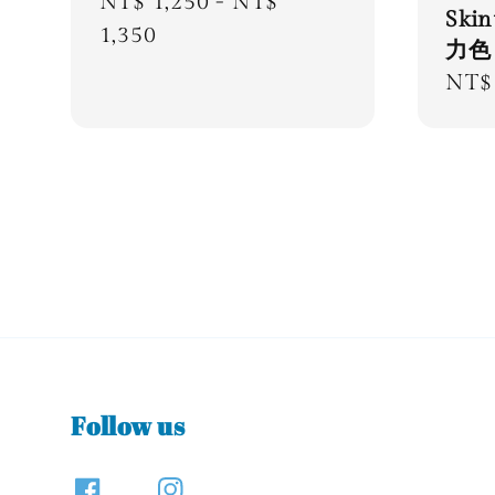
Regular
NT$ 1,250
-
NT$
Ski
price
1,350
力色
Regu
NT$ 
pric
Follow us