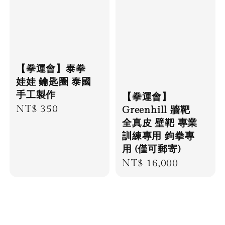
【拳運會】泰拳
娃娃 鑰匙圈 泰國
手工製作
【拳運會】
Regular
NT$ 350
Greenhill 牆靶
全真皮 壁靶 專業
price
訓練專用 鉤拳專
用 (僅可郵寄)
Regular
NT$ 16,000
price