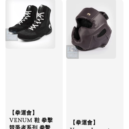
【拳運會】
VENUM 鞋 拳擊
【拳運會】
競爭者系列 拳擊