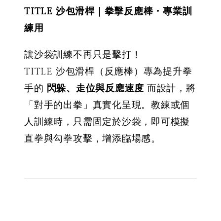
TITLE 沙包滑桿｜拳擊反應棒・專業訓
練用
讓沙袋訓練不再只是擊打！
TITLE 沙包滑桿（反應棒）專為提升拳
手的
閃躲、走位與反應速度
而設計，將
「對手的出拳」真實化呈現。教練或個
人訓練時，只需固定於沙袋，即可模擬
直拳與勾拳攻擊，增添臨場感。