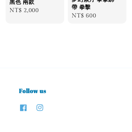
黑色 兩款
帶 拳擊
Regular
NT$ 2,000
Regular
NT$ 600
price
price
Follow us