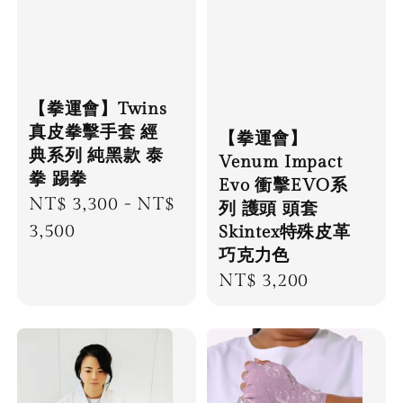
【拳運會】Twins
真皮拳擊手套 經
【拳運會】
典系列 純黑款 泰
Venum Impact
拳 踢拳
Evo 衝擊EVO系
Regular
NT$ 3,300
-
NT$
列 護頭 頭套
price
3,500
Skintex特殊皮革
巧克力色
Regular
NT$ 3,200
price