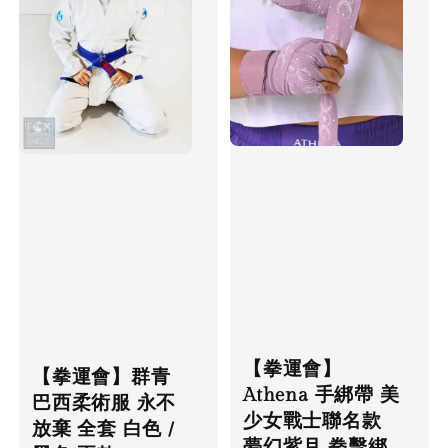
【拳運會】
【拳運會】群青
Athena 手綁帶 美
巴西柔術服 永不
少女戰士聯名款
放棄 全套 白色 /
夢幻紫月 拳擊綁