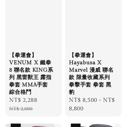
【拳運會】
【拳運會】
VENUM X 鐵拳
Hayabusa X
8 聯名款 KING系
Marvel 漫威 聯名
列 黑雷獸王 露指
款 限量收藏系列
拳套 MMA手套
拳擊手套 拳套 黑
綜合格鬥
豹
Sale
NT$ 2,288
Regular
Regular
NT$ 8,500
-
NT$
price
price
price
8,800
NT$ 2,600