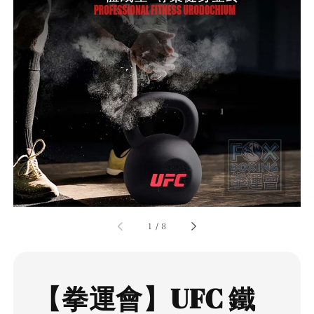
1
/
8
【拳運會】UFC 鐵