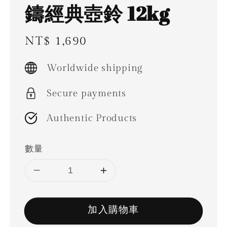
鑄經典壺鈴 12kg
Regular
NT$ 1,690
price
Worldwide shipping
Secure payments
Authentic Products
數量
加入購物車