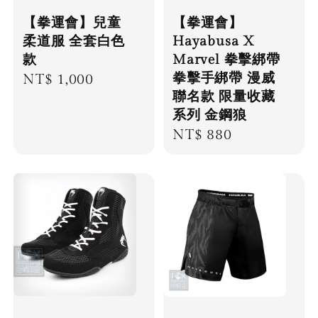
【拳運會】兒童
【拳運會】
柔道服 全套白色
Hayabusa X
款
Marvel 拳擊綁帶
拳擊手綁帶 漫威
Regular
NT$ 1,000
聯名款 限量收藏
price
系列 金鋼狼
Regular
NT$ 880
price