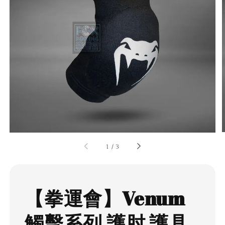
1
/
3
【拳運會】Venum
觸擊系列 護肘 護具