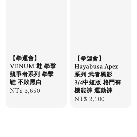
【拳運會】
【拳運會】
VENUM 鞋 拳擊
Hayabusa Apex
競爭者系列 拳擊
系列 武者黑影
鞋 不敗黑白
3/4中短版 格鬥褲
Regular
NT$ 3,650
機能褲 運動褲
Regular
NT$ 2,100
price
price