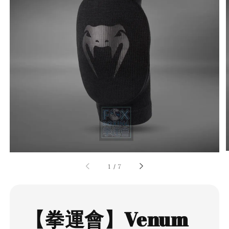
1
/
7
【拳運會】Venum