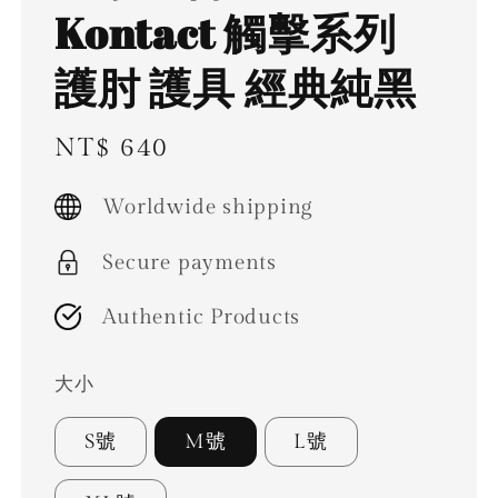
Kontact 觸擊系列
護肘 護具 經典純黑
Regular
NT$ 640
price
Worldwide shipping
Secure payments
Authentic Products
大小
S號
M號
L號