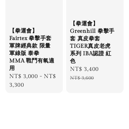
【拳運會】
【拳運會】
Greenhill 拳擊手
Fairtex 拳擊手套
套 真皮拳套
軍牌經典款 限量
TIGER真皮老虎
軍綠版 泰拳
系列 IBA認證 紅
MMA 戰鬥有氧適
色
用
Sale
NT$ 3,400
Regular
Regular
NT$ 3,000
-
NT$
price
price
NT$ 3,600
price
3,300