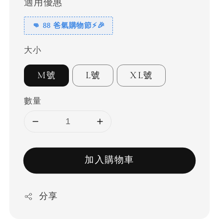
適用優惠
👊 88 爸氣購物節⚡🎉
大小
M號
L號
XL號
數量
加入購物車
分享