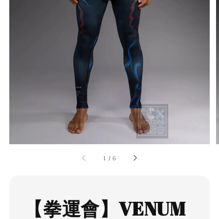
1
/
6
【拳運會】VENUM