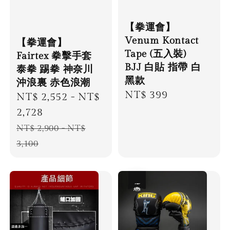
【拳運會】
Venum Kontact
【拳運會】
Tape (五入裝)
Fairtex 拳擊手套
BJJ 白貼 指帶 白
泰拳 踢拳 神奈川
黑款
沖浪裏 赤色浪潮
Regular
NT$ 399
Sale
NT$ 2,552
-
NT$
price
price
2,728
Regular
NT$ 2,900
-
NT$
price
3,100
優惠