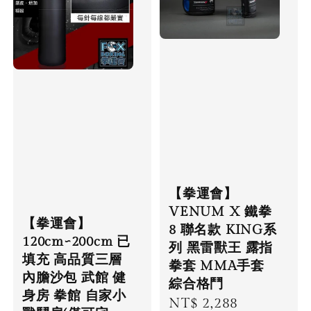
【拳運會】
VENUM X 鐵拳
【拳運會】
8 聯名款 KING系
120cm~200cm 已
列 黑雷獸王 露指
填充 高品質三層
拳套 MMA手套
內膽沙包 武館 健
綜合格鬥
身房 拳館 自家小
Sale
NT$ 2,288
Regular