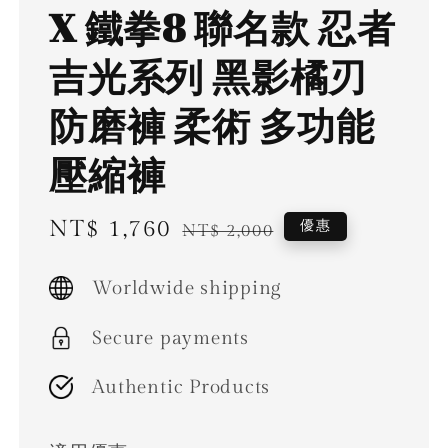
X 鐵拳8 聯名款 忍者
吉光系列 黑影橘刃
防磨褲 柔術 多功能
壓縮褲
Sale
NT$ 1,760
Regular
優惠
NT$ 2,000
price
price
Worldwide shipping
Secure payments
Authentic Products